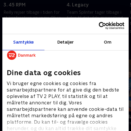
3. 45 RPM
4. Legacy
Reilly rejser tilbage i tiden for
Team Splinter tager tilbage i
,
at konfrontere en yngre Olivia.
tiden til det vilde grænseland
Cole hjælper Jennifer med at
for at finde et våben, der kan
finde meningen bag hendes
ødelægge Vidnet
sidste Primary-vision
15. august 2024 • 41 min
15. august 2024 • 42 min
Samtykke
Detaljer
Om
Andre så også
Dine data og cookies
Vi bruger egne cookies og cookies fra
samarbejdspartnere for at give dig den bedste
oplevelse af TV 2 PLAY, til statistik og til at
målrette annoncer til dig. Vores
samarbejdspartnere kan anvende cookie-data til
målrettet markedsføring på egne og andres
Mordene i Marlow
Robssons (da
platforme. Du kan til- og fravælge cookies
Krimi & Spænding • 2 sæsoner
Komedie • 1 sæ
herunder, og du kan altid trække dit samtykke