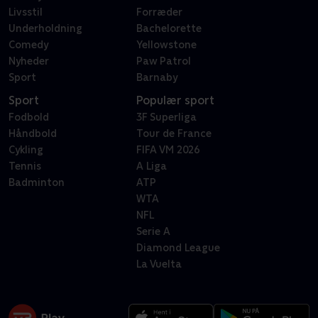
Livsstil
Forræder
Underholdning
Bachelorette
Comedy
Yellowstone
Nyheder
Paw Patrol
Sport
Barnaby
Sport
Populær sport
Fodbold
3F Superliga
Håndbold
Tour de France
Cykling
FIFA VM 2026
Tennis
A Liga
Badminton
ATP
WTA
NFL
Serie A
Diamond League
La Vuelta