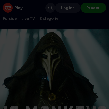
Log ind
Prøv nu
Forside
Live TV
Kategorier