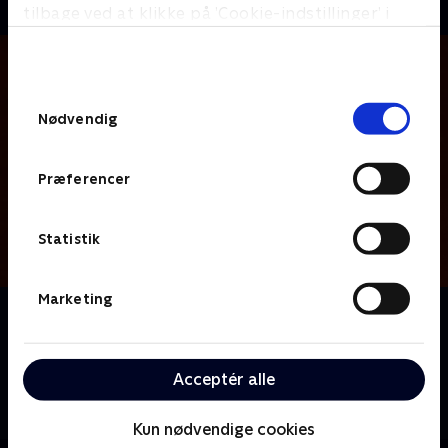
tilbage ved at klikke på ’Cookie-indstillinger’ i
bunden af siden. Læs mere om hvordan TV 2
behandler dine oplysninger i
TV 2s privatlivspolitik
.
Samtykkevalg
Nødvendig
Præferencer
Statistik
Marketing
Om 12 Monkeys
En tidsrejsende fra den postapokalyptiske fremtid
tager på en mission til nutiden for at finde og
Acceptér alle
udrydde kilden til en dødbringende sygdom, der i
sidste ende vil udslette menneskeheden.
Kun nødvendige cookies