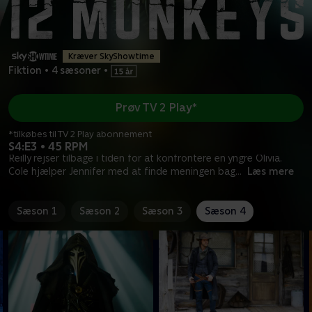
Kræver SkyShowtime
Fiktion
•
4 sæsoner
•
Prøv TV 2 Play*
*tilkøbes til TV 2 Play abonnement
S4:E3 • 45 RPM
Reilly rejser tilbage i tiden for at konfrontere en yngre Olivia.
Cole hjælper Jennifer med at finde meningen bag
...
Læs mere
Sæson 1
Sæson 2
Sæson 3
Sæson 4