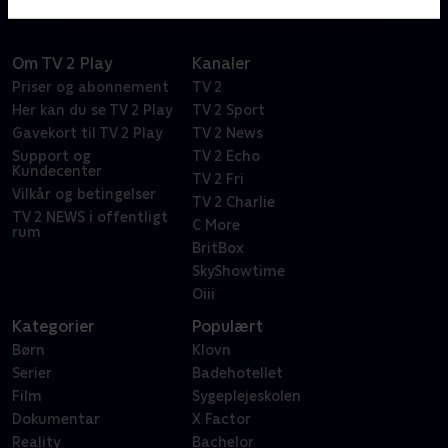
Om TV 2 Play
Kanaler
Priser og abonnement
TV 2
Her kan du se TV 2 Play
TV 2 Sport
Gavekort til TV 2 Play
TV 2 News
Support og
TV 2 Echo
Kundecenter
TV 2 Fri
Vilkår og betingelser
TV 2 Charlie
TV 2 NEWS i offentligt
C More
rum
BritBox
SkyShowtime
Oiii
Kategorier
Populært
Børn
Klovn
Serier
Badehotellet
Film
Sygeplejeskolen
Dokumentar
X Factor
Reality
Bachelor