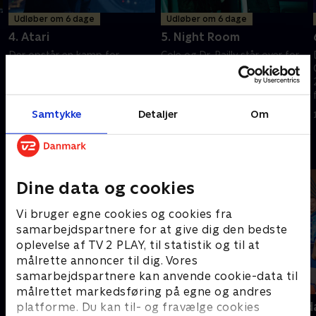
Udløber om 6 dage
Udløber om 6 dage
4. Atari
5. Night Room
Der opstår en kamp for
Cole og Dr. Railly står over for
fremtiden, da en farlig gruppe
Army of the 12 Monkeys, da de
marodører, der er på jagt efter
opdager et hemmeligt
Cole og Ramse, truer deres
laboratorium, der huser den
forsøg på at redde fortiden
virus, som vil ødelægge verden
Samtykke
Detaljer
Om
15. august 2024 • 41 min
15. august 2024 • 41 min
Andre så også
Dine data og cookies
Vi bruger egne cookies og cookies fra
samarbejdspartnere for at give dig den bedste
oplevelse af TV 2 PLAY, til statistik og til at
målrette annoncer til dig. Vores
samarbejdspartnere kan anvende cookie-data til
målrettet markedsføring på egne og andres
Mordene i Marlow
Robssons (da
platforme. Du kan til- og fravælge cookies