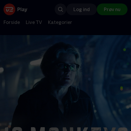
Log ind
Prøv nu
Forside
Live TV
Kategorier