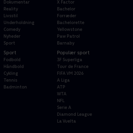
Dokumentar
X Factor
Reality
Bachelor
Livsstil
Forræder
Underholdning
Bachelorette
Comedy
Yellowstone
Nyheder
Paw Patrol
Sport
Barnaby
Sport
Populær sport
Fodbold
3F Superliga
Håndbold
Tour de France
Cykling
FIFA VM 2026
Tennis
A Liga
Badminton
ATP
WTA
NFL
Serie A
Diamond League
La Vuelta