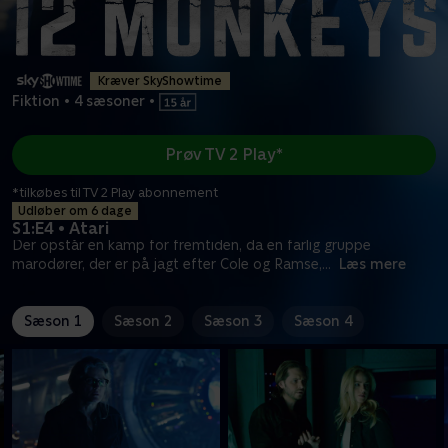
Kræver SkyShowtime
Fiktion
•
4 sæsoner
•
Prøv TV 2 Play*
*tilkøbes til TV 2 Play abonnement
Udløber om 6 dage
S1:E4 • Atari
Der opstår en kamp for fremtiden, da en farlig gruppe
marodører, der er på jagt efter Cole og Ramse,
...
Læs mere
Sæson 1
Sæson 2
Sæson 3
Sæson 4