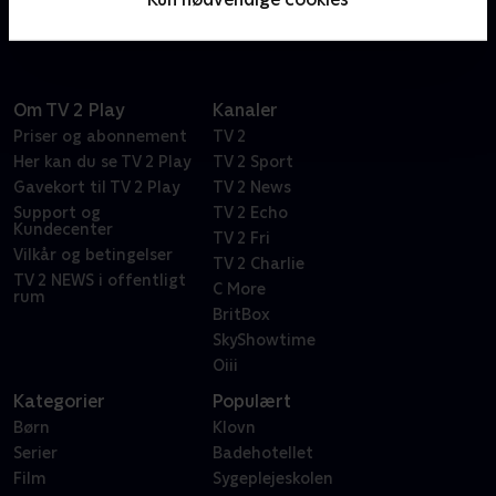
Om TV 2 Play
Kanaler
Priser og abonnement
TV 2
Her kan du se TV 2 Play
TV 2 Sport
Gavekort til TV 2 Play
TV 2 News
Support og
TV 2 Echo
Kundecenter
TV 2 Fri
Vilkår og betingelser
TV 2 Charlie
TV 2 NEWS i offentligt
C More
rum
BritBox
SkyShowtime
Oiii
Kategorier
Populært
Børn
Klovn
Serier
Badehotellet
Film
Sygeplejeskolen