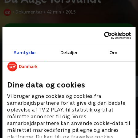
•
Dokumentar
•
42 min
•
2015
Prøv TV 2 Play*
*Kræver pakken Basis. Administrer dit abonnement på Mit TV 2.
Aage Rasmussen og hans kone Rita står over for deres livs
udfordring. Lige inden de skal giftes, får Aage
...
Læs mere
Samtykke
Detaljer
Om
Andre så også
Dine data og cookies
Vi bruger egne cookies og cookies fra
samarbejdspartnere for at give dig den bedste
oplevelse af TV 2 PLAY, til statistik og til at
målrette annoncer til dig. Vores
samarbejdspartnere kan anvende cookie-data til
målrettet markedsføring på egne og andres
Da far forsvandt
Mysteriet o
platforme. Du kan til- og fravælge cookies