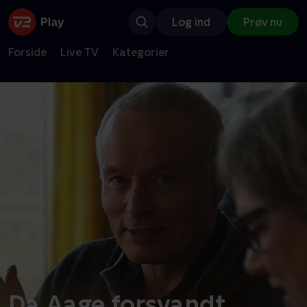
Log ind
Prøv nu
Forside
Live TV
Kategorier
Da Aage forsvandt