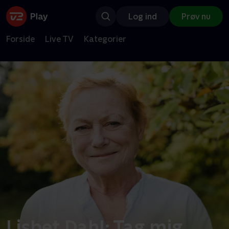
Log ind
Prøv nu
Forside
Live TV
Kategorier
Lisbet Dahl: Tag mig,