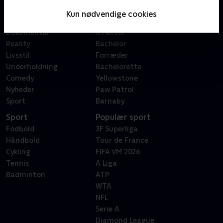
Serier
Badehotellet
Kun nødvendige cookies
Film
Sygeplejeskolen
Dokumentar
X Factor
Reality
Bachelor
Livsstil
Forræder
Underholdning
Bachelorette
Comedy
Yellowstone
Nyheder
Paw Patrol
Sport
Barnaby
Sport
Populær sport
Fodbold
3F Superliga
Håndbold
Tour de France
Cykling
FIFA VM 2026
Tennis
A Liga
Badminton
ATP
WTA
NFL
Serie A
Diamond League