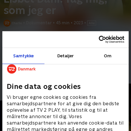
som jeg er
•
Dokumentar
•
45 min
•
2023
•
Prøv TV 2 Play*
*Kræver pakken Basis. Administrer dit abonnement på Mit TV 2.
I over 50 år har Lisbet Dahl været en markant og elsket
Samtykke
Detaljer
Om
skuespiller. Hun trådte ind på en scene, som var
...
Læs mere
Andre så også
Dine data og cookies
Vi bruger egne cookies og cookies fra
samarbejdspartnere for at give dig den bedste
oplevelse af TV 2 PLAY, til statistik og til at
målrette annoncer til dig. Vores
samarbejdspartnere kan anvende cookie-data til
målrettet markedsføring på egne og andres