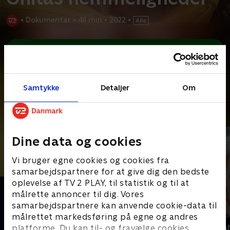
•
Dokumentar
•
48 min
•
2022
•
Prøv TV 2 Play*
*Kræver pakken Basis. Administrer dit abonnement på Mit TV 2.
For første gang fortæller skuespilleren om de mange afsavn,
som 70 år på scenen har kostet. Om ensomheden
...
Læs mere
Samtykke
Detaljer
Om
Andre så også
Dine data og cookies
Vi bruger egne cookies og cookies fra
samarbejdspartnere for at give dig den bedste
oplevelse af TV 2 PLAY, til statistik og til at
målrette annoncer til dig. Vores
samarbejdspartnere kan anvende cookie-data til
målrettet markedsføring på egne og andres
Lisbet Dahl: Tag mig, som jeg er
Lise Nørgaa
platforme. Du kan til- og fravælge cookies