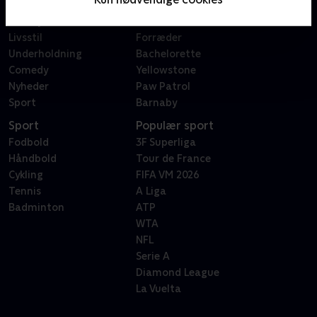
Dokumentar
X Factor
Reality
Bachelor
Livsstil
Forræder
Underholdning
Bachelorette
Comedy
Yellowstone
Nyheder
Paw Patrol
Sport
Barnaby
Sport
Populær sport
Fodbold
3F Superliga
Håndbold
Tour de France
Cykling
FIFA VM 2026
Tennis
A Liga
Badminton
ATP
WTA
NFL
Serie A
Diamond League
La Vuelta