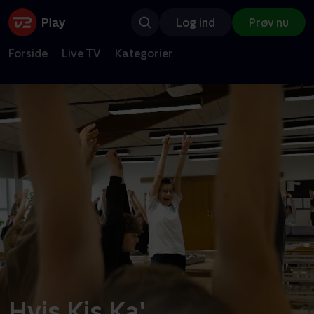
Log ind
Prøv nu
Forside
Live TV
Kategorier
Hvis Kis Ka'