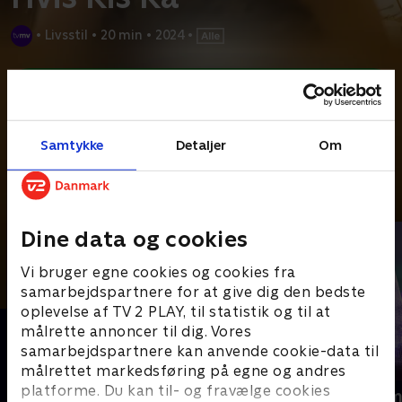
•
Livsstil
•
20 min
•
2024
•
Prøv TV 2 Play*
*Kræver pakken Basis. Administrer dit abonnement på Mit TV 2.
Kis på 88 år dyrker motion nærmest hver dag. Og det gør hende
Samtykke
Detaljer
Om
til noget ret særligt, for en gennemsnitlig dansker
...
Læs mere
Andre så også
Dine data og cookies
Vi bruger egne cookies og cookies fra
samarbejdspartnere for at give dig den bedste
oplevelse af TV 2 PLAY, til statistik og til at
målrette annoncer til dig. Vores
samarbejdspartnere kan anvende cookie-data til
målrettet markedsføring på egne og andres
platforme. Du kan til- og fravælge cookies
Jul på slottet - Warwick
Julelys for m