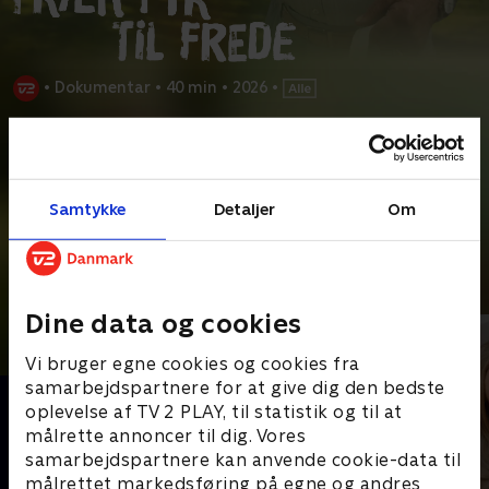
•
Dokumentar
•
40 min
•
2026
•
Prøv TV 2 Play*
*Kræver pakken Basis. Administrer dit abonnement på Mit TV 2.
I hele sit liv har Frede holdt en vigtig del af sig selv skjult.
Samtykke
Detaljer
Om
Hemmeligheden er årsag til, at han i årtier har levet
...
Læs mere
Andre så også
Dine data og cookies
Vi bruger egne cookies og cookies fra
samarbejdspartnere for at give dig den bedste
oplevelse af TV 2 PLAY, til statistik og til at
målrette annoncer til dig. Vores
samarbejdspartnere kan anvende cookie-data til
målrettet markedsføring på egne og andres