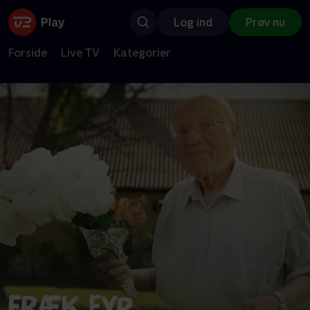
Log ind
Prøv nu
Forside
Live TV
Kategorier