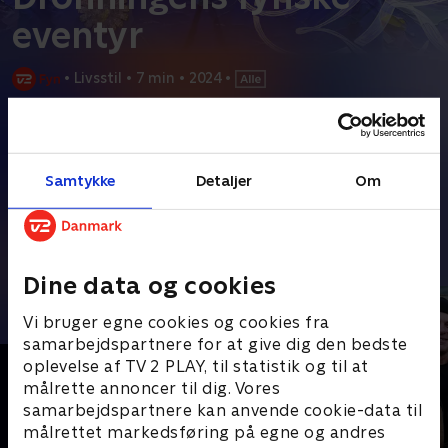
eventyr
•
Livsstil
•
7 min
•
2024
•
Prøv TV 2 Play*
*Kræver pakken Basis. Administrer dit abonnement på Mit TV 2.
Samtykke
Detaljer
Om
Hendes Majestæt Dronning Margrethe har haft sit helt eget
fynske eventyr gennem de 52 år, hun har været
...
Læs mere
Andre så også
Dine data og cookies
Vi bruger egne cookies og cookies fra
samarbejdspartnere for at give dig den bedste
oplevelse af TV 2 PLAY, til statistik og til at
målrette annoncer til dig. Vores
samarbejdspartnere kan anvende cookie-data til
målrettet markedsføring på egne og andres