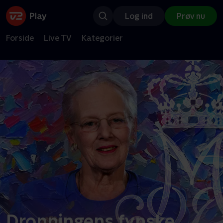
Log ind
Prøv nu
Forside
Live TV
Kategorier
Dronningens fynske