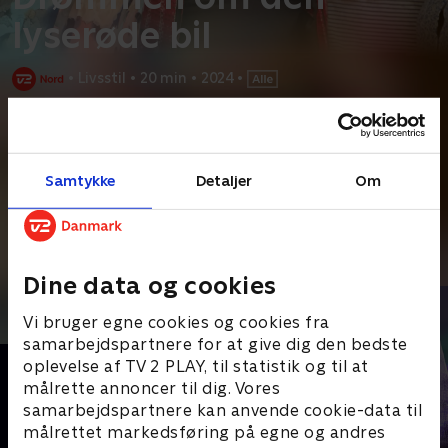
lyserøde bil
•
Livsstil
•
20 min
•
2024
•
Prøv TV 2 Play*
*Kræver pakken Basis. Administrer dit abonnement på Mit TV 2.
Samtykke
Detaljer
Om
Tabita blomstrer som selvstændig hudplejekonsulent, hvor hun
sælger skønhedsprodukter og arrangerer
...
Læs mere
Andre så også
Dine data og cookies
Vi bruger egne cookies og cookies fra
samarbejdspartnere for at give dig den bedste
oplevelse af TV 2 PLAY, til statistik og til at
målrette annoncer til dig. Vores
samarbejdspartnere kan anvende cookie-data til
målrettet markedsføring på egne og andres