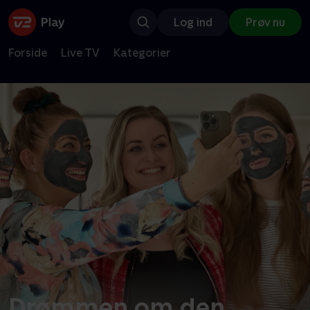
Log ind
Prøv nu
Forside
Live TV
Kategorier
Drømmen om den