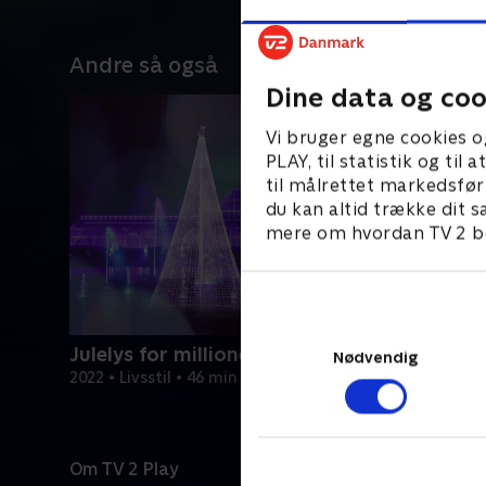
Andre så også
Dine data og coo
Vi bruger egne cookies o
PLAY, til statistik og ti
til målrettet markedsfør
du kan altid trække dit s
mere om hvordan TV 2 be
Julelys for millioner
Nødvendig
2022 • Livsstil • 46 min
Om TV 2 Play
Kanaler