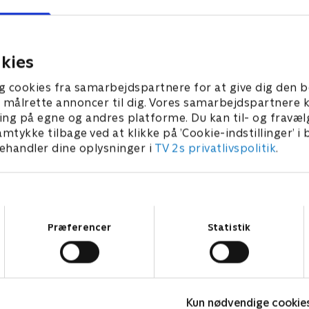
kies
g cookies fra samarbejdspartnere for at give dig den b
l at målrette annoncer til dig. Vores samarbejdspartner
ing på egne og andres platforme. Du kan til- og fravæl
amtykke tilbage ved at klikke på ’Cookie-indstillinger’ i
handler dine oplysninger i
TV 2s privatlivspolitik
.
Samtykkevalg
Fantasifulde rum - i is og sne
J
Præferencer
Statistik
Livsstil • 3 sæsoner
2
Kategorier
Populært
S
Kun nødvendige cookie