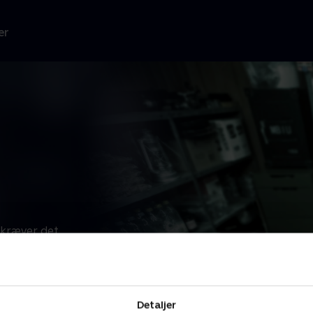
er
 kræver det
r
...
Læs mere
 TV 2.
Detaljer