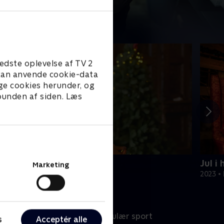
edste oplevelse af TV 2
e kan anvende cookie-data
ge cookies herunder, og
 bunden af siden. Læs
ul på slottet - Warwick
Jul i
Marketing
020 • Livsstil • 46 min
2023 • 
port
Populær sport
s
Acceptér alle