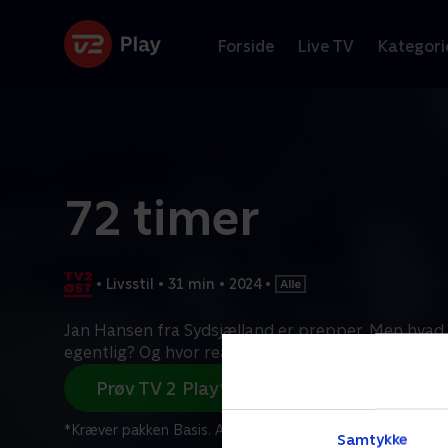
Forside
Live TV
Kategori
72 timer
•
Livsstil
•
31 min
•
2024
•
Jan Hansen fra Sydsjælland er prepper. Men hvad
egentlig? Og hvor realistisk er det, at krigen vente
Prøv TV 2 Play*
*Kræver pakken Basis. Administrer dit abonnement på Mit
Samtykke