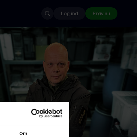
Log ind
Prøv nu
Om