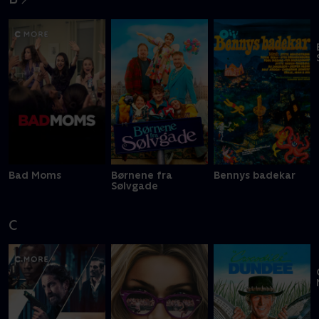
B
Bad Moms
Børnene fra
Bennys badekar
Sølvgade
C