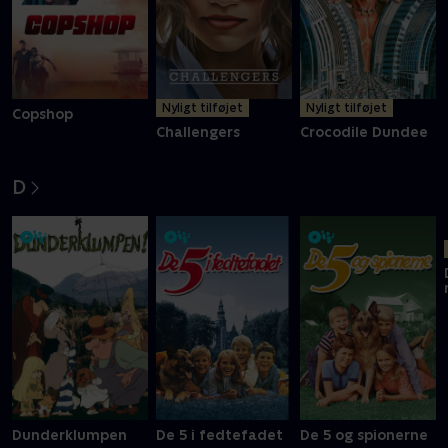
Nyligt tilføjet
Nyligt tilføjet
Copshop
Challengers
Crocodile Dundee
D