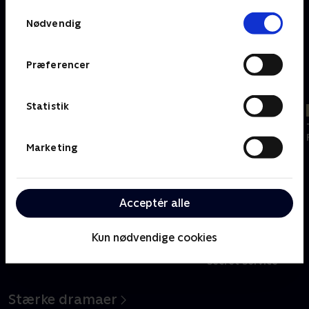
Samtykkevalg
Nødvendig
Børnene fra
De 5 og spionerne
Krummerne - alt
Sølvgade
på spil
Præferencer
Medrivende actionfilm
Statistik
Marketing
Acceptér alle
Kun nødvendige cookies
Sidste chance
Sidste chance
Nyligt tilføjet
Ad Astra
Last Looks
Kingsman: The
Secret Service