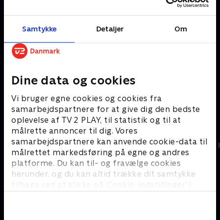
Samtykke
Detaljer
Om
Nyligt tilføjet
Nyligt tilføjet
BlackBerry
Dine data og cookies
Young Woman and
House of Gucci
the Sea
Vi bruger egne cookies og cookies fra
samarbejdspartnere for at give dig den bedste
For hele familien
oplevelse af TV 2 PLAY, til statistik og til at
målrette annoncer til dig. Vores
samarbejdspartnere kan anvende cookie-data til
målrettet markedsføring på egne og andres
platforme. Du kan til- og fravælge cookies
herunder, og du kan altid trække dit samtykke
tilbage ved at klikke på ’Cookie-indstillinger’ i
bunden af siden. Læs mere om hvordan TV 2
behandler dine oplysninger i
TV 2s privatlivspolitik
.