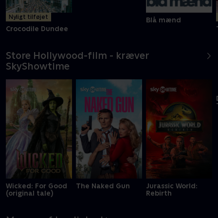
Nyligt tilføjet
Nyligt tilføjet
Blå mænd
Crocodile Dundee
I Want You Back
Store Hollywood-film - kræver
SkyShowtime
Wicked: For Good
The Naked Gun
Jurassic World:
(original tale)
Rebirth