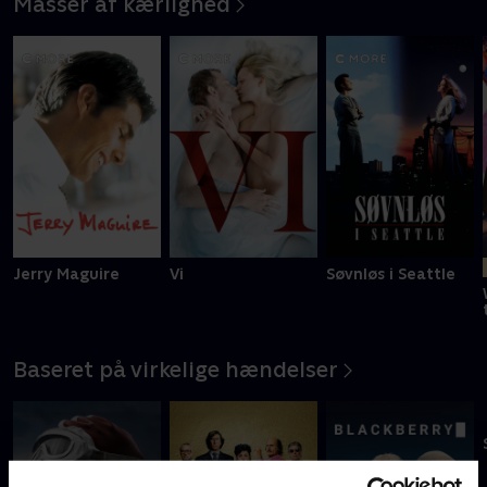
Masser af kærlighed
Jerry Maguire
Vi
Søvnløs i Seattle
Baseret på virkelige hændelser