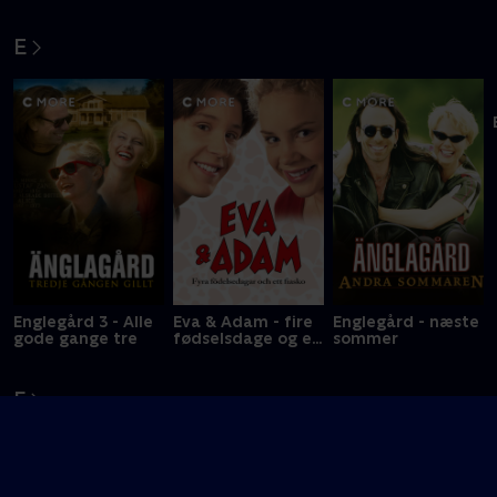
Dunderklumpen
De 5 i fedtefadet
De 5 og spionerne
E
Englegård 3 - Alle
Eva & Adam - fire
Englegård - næste
gode gange tre
fødselsdage og en
sommer
fiasko
F