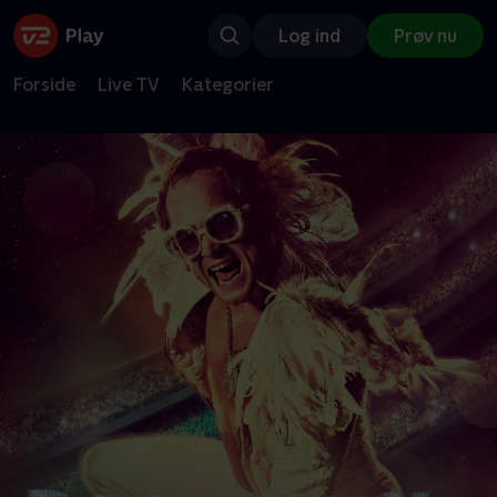
Log ind
Prøv nu
Forside
Live TV
Kategorier