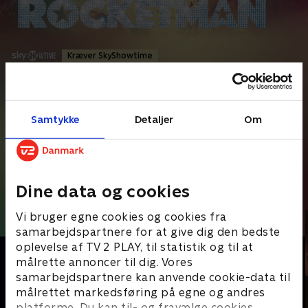
Kræver SkyShowtime
Drama
•
1 t. 56 min
•
2019
•
Prøv TV 2 Play*
Samtykke
Detaljer
Om
*tilkøbes til TV 2 Play abonnement
En film om den verdensberømte musiker Elton John og hans
ekstraordinære liv. Det klaverspillende vidunderbarn
...
Læs mere
Dine data og cookies
Andre så også
Vi bruger egne cookies og cookies fra
samarbejdspartnere for at give dig den bedste
oplevelse af TV 2 PLAY, til statistik og til at
målrette annoncer til dig. Vores
samarbejdspartnere kan anvende cookie-data til
målrettet markedsføring på egne og andres
platforme. Du kan til- og fravælge cookies