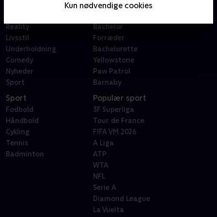
Film
Sygeplejeskolen
Kun nødvendige cookies
Dokumentar
X Factor
Reality
Bachelor
Livsstil
Forræder
Underholdning
Bachelorette
Comedy
Yellowstone
Nyheder
Paw Patrol
Sport
Barnaby
Sport
Populær sport
Fodbold
3F Superliga
Håndbold
Tour de France
Cykling
FIFA VM 2026
Tennis
A Liga
Badminton
ATP
WTA
NFL
Serie A
Diamond League
La Vuelta