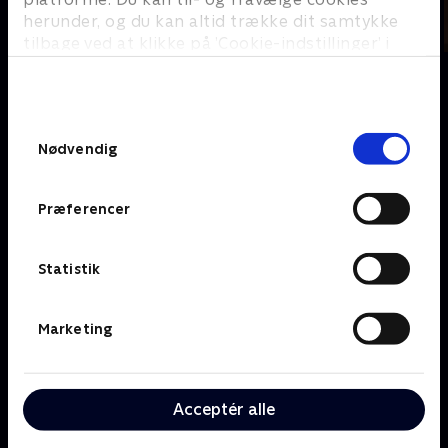
herunder, og du kan altid trække dit samtykke
tilbage ved at klikke på ’Cookie-indstillinger’ i
bunden af siden. Læs mere om hvordan TV 2
behandler dine oplysninger i
TV 2s privatlivspolitik
.
Om TV 2 Play
Kanaler
Samtykkevalg
Priser og abonnement
TV 2
Nødvendig
Her kan du se TV 2 Play
TV 2 Sport
Gavekort til TV 2 Play
TV 2 News
Præferencer
Support og
TV 2 Echo
Kundecenter
TV 2 Fri
Vilkår og betingelser
TV 2 Charlie
Statistik
TV 2 NEWS i offentligt
C More
rum
BritBox
Marketing
SkyShowtime
Oiii
Kategorier
Populært
Acceptér alle
Børn
Klovn
Serier
Badehotellet