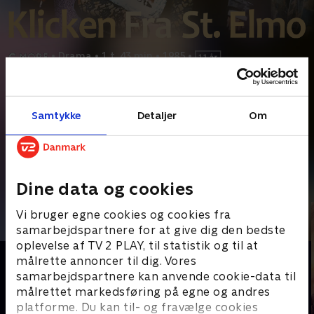
•
Drama
•
1 t. 43 min
•
1985
•
Prøv TV 2 Play*
Samtykke
Detaljer
Om
*Kræver pakken Basis. Administrer dit abonnement på Mit TV 2.
Syv venner på tærsklen til voksenlivet oplever både op- og
nedture i denne 80’er-klassiker, hvor deres
...
Læs mere
Andre så også
Dine data og cookies
Vi bruger egne cookies og cookies fra
samarbejdspartnere for at give dig den bedste
oplevelse af TV 2 PLAY, til statistik og til at
målrette annoncer til dig. Vores
samarbejdspartnere kan anvende cookie-data til
målrettet markedsføring på egne og andres
platforme. Du kan til- og fravælge cookies