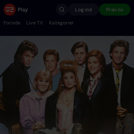
Log ind
Prøv nu
Forside
Live TV
Kategorier