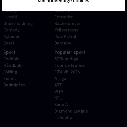
Kun nødvendige cookies
Dokumentar
X Factor
Reality
Bachelor
Livsstil
Forræder
Underholdning
Bachelorette
Comedy
Yellowstone
Nyheder
Paw Patrol
Sport
Barnaby
Sport
Populær sport
Fodbold
3F Superliga
Håndbold
Tour de France
Cykling
FIFA VM 2026
Tennis
A Liga
Badminton
ATP
WTA
NFL
Serie A
Diamond League
La Vuelta