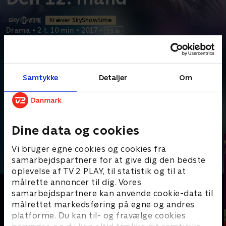
Kræver SkyShowtime
Drama
•
2 t. 10 min
•
2017
•
Prøv TV 2 Play*
*tilkøbes til TV 2 Play abonnement
Samtykke
Detaljer
Om
12 modstandsfolk på et norsk fiskefartøj overraskes af tyske
soldater. 11 af mændene bliver tortureret og
...
Læs mere
Andre så også
Dine data og cookies
Vi bruger egne cookies og cookies fra
samarbejdspartnere for at give dig den bedste
oplevelse af TV 2 PLAY, til statistik og til at
målrette annoncer til dig. Vores
samarbejdspartnere kan anvende cookie-data til
målrettet markedsføring på egne og andres
platforme. Du kan til- og fravælge cookies