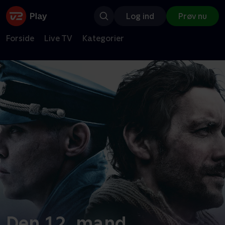
Log ind
Prøv nu
Forside
Live TV
Kategorier
Den 12. mand