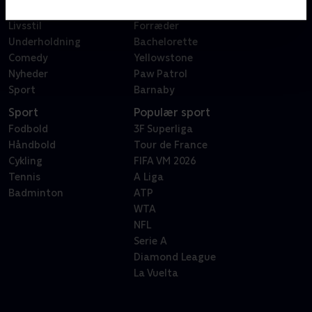
Reality
Bachelor
Livsstil
Forræder
Underholdning
Bachelorette
Comedy
Yellowstone
Nyheder
Paw Patrol
Sport
Barnaby
Sport
Populær sport
Fodbold
3F Superliga
Håndbold
Tour de France
Cykling
FIFA VM 2026
Tennis
A Liga
Badminton
ATP
WTA
NFL
Serie A
Diamond League
La Vuelta