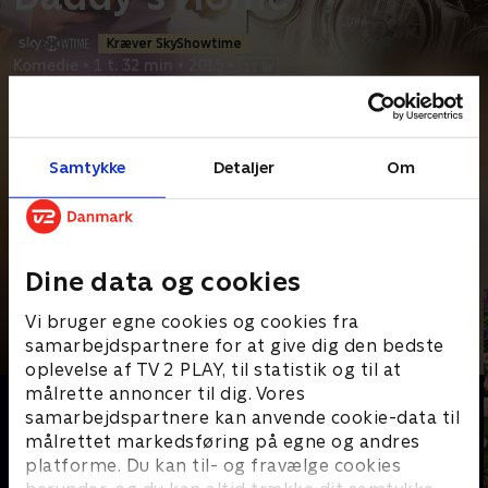
Kræver SkyShowtime
Komedie
•
1 t. 32 min
•
2015
•
Prøv TV 2 Play*
*tilkøbes til TV 2 Play abonnement
Samtykke
Detaljer
Om
Den bløde mand Brad (Will Ferrell) bliver gift med Sarah og skal
nu være stedfar for hendes to børn. Han inddrager
...
Læs mere
Andre så også
Dine data og cookies
Vi bruger egne cookies og cookies fra
samarbejdspartnere for at give dig den bedste
oplevelse af TV 2 PLAY, til statistik og til at
målrette annoncer til dig. Vores
samarbejdspartnere kan anvende cookie-data til
målrettet markedsføring på egne og andres
platforme. Du kan til- og fravælge cookies