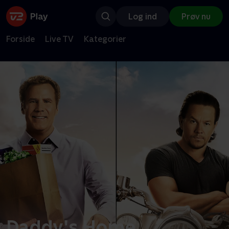
Log ind
Prøv nu
Forside
Live TV
Kategorier
Daddy's Home