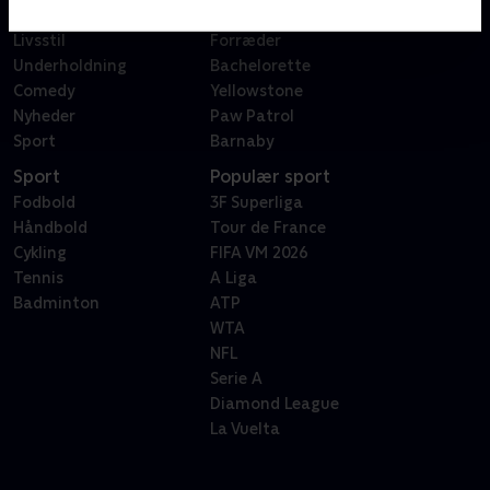
Reality
Bachelor
Livsstil
Forræder
Underholdning
Bachelorette
Comedy
Yellowstone
Nyheder
Paw Patrol
Sport
Barnaby
Sport
Populær sport
Fodbold
3F Superliga
Håndbold
Tour de France
Cykling
FIFA VM 2026
Tennis
A Liga
Badminton
ATP
WTA
NFL
Serie A
Diamond League
La Vuelta