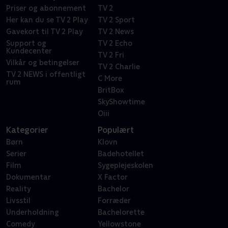
Priser og abonnement
TV 2
Her kan du se TV 2 Play
TV 2 Sport
Gavekort til TV 2 Play
TV 2 News
Support og
TV 2 Echo
Kundecenter
TV 2 Fri
Vilkår og betingelser
TV 2 Charlie
TV 2 NEWS i offentligt
C More
rum
BritBox
SkyShowtime
Oiii
Kategorier
Populært
Børn
Klovn
Serier
Badehotellet
Film
Sygeplejeskolen
Dokumentar
X Factor
Reality
Bachelor
Livsstil
Forræder
Underholdning
Bachelorette
Comedy
Yellowstone