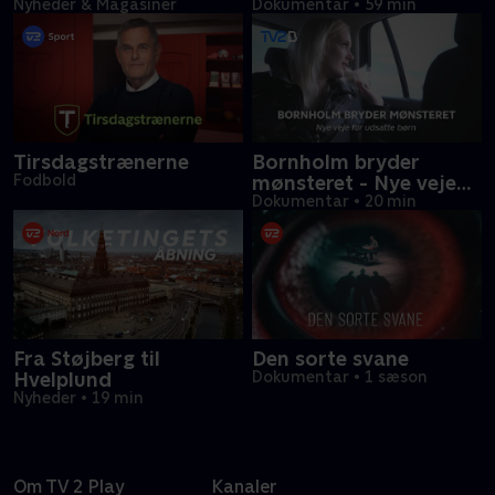
Nyheder & Magasiner
Dokumentar
•
59 min
Tirsdagstrænerne
Bornholm bryder
Fodbold
mønsteret - Nye veje
for udsatte børn
Dokumentar
•
20 min
Fra Støjberg til
Den sorte svane
Hvelplund
Dokumentar
•
1 sæson
Nyheder
•
19 min
Om TV 2 Play
Kanaler