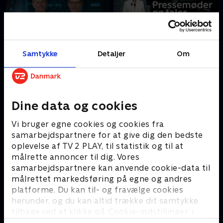
Fokus
Pressemøder og taler
Samtykke
Detaljer
Om
Livsstil
•
2 sæsoner
Nyheder & Magasiner
Dine data og cookies
Vi bruger egne cookies og cookies fra
Mit vilde liv
Operation X
samarbejdspartnere for at give dig den bedste
Dokumentar
•
1 sæson
Dokumentar
oplevelse af TV 2 PLAY, til statistik og til at
målrette annoncer til dig. Vores
samarbejdspartnere kan anvende cookie-data til
målrettet markedsføring på egne og andres
platforme. Du kan til- og fravælge cookies
herunder, og du kan altid trække dit samtykke
Interview med
Spørg om valget
tilbage ved at klikke på ’Cookie-indstillinger’ i
dronning Margrethe -
Nyheder
bunden af siden. Læs mere om hvordan TV 2