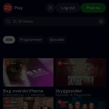
Log ind
Prøv nu
Alle
Programmer
Episoder
Bag overskrifterne
Skyggesiden
Dokumentar
•
2 sæsoner
Nyheder & Magasiner