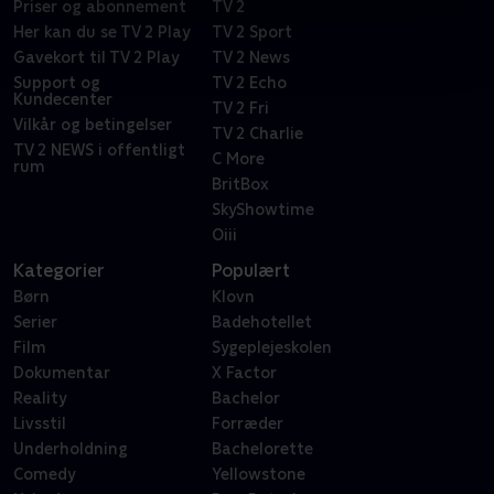
Priser og abonnement
TV 2
Her kan du se TV 2 Play
TV 2 Sport
Gavekort til TV 2 Play
TV 2 News
Support og
TV 2 Echo
Kundecenter
TV 2 Fri
Vilkår og betingelser
TV 2 Charlie
TV 2 NEWS i offentligt
C More
rum
BritBox
SkyShowtime
Oiii
Kategorier
Populært
Børn
Klovn
Serier
Badehotellet
Film
Sygeplejeskolen
Dokumentar
X Factor
Reality
Bachelor
Livsstil
Forræder
Underholdning
Bachelorette
Comedy
Yellowstone