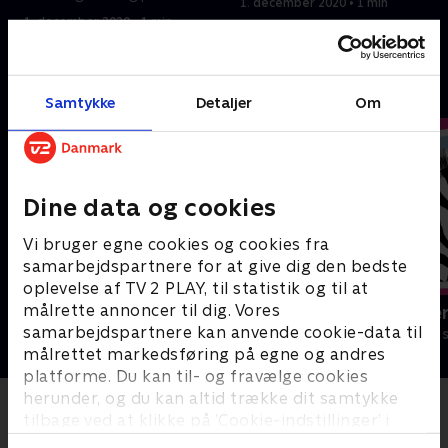
1. december 2020 • 1 min
1. december 2020 • 1 min
Andre så også
Samtykke
Detaljer
Om
Dine data og cookies
Vi bruger egne cookies og cookies fra
samarbejdspartnere for at give dig den bedste
oplevelse af TV 2 PLAY, til statistik og til at
målrette annoncer til dig. Vores
Vilde unger
Miniteve: Ve
samarbejdspartnere kan anvende cookie-data til
Børneserier • 1 sæsoner
Børneserier • 1
målrettet markedsføring på egne og andres
platforme. Du kan til- og fravælge cookies
herunder, og du kan altid trække dit samtykke
tilbage ved at klikke på ’Cookie-indstillinger’ i
bunden af siden. Læs mere om hvordan TV 2