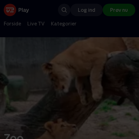
Log ind
Prøv nu
Forside
Live TV
Kategorier
Zoo