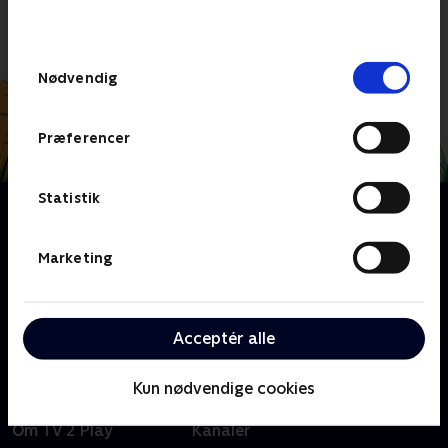
behandler dine oplysninger i
TV 2s privatlivspolitik
.
Samtykkevalg
Nødvendig
Præferencer
Statistik
Om Zoo
Tag med på udflugt i Københavns Zoologiske have,
og lær om alle de spændende dyr. Besøg blandt
Marketing
andet elefanterne, når de skal bade en varm
sommerdag, løveungerne ,der leger, eller se, hvad de
forskellige dyr spiser til frokost.
Acceptér alle
Kun nødvendige cookies
Om TV 2 Play
Kanaler