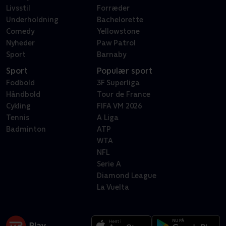
Livsstil
Forræder
Underholdning
Bachelorette
Comedy
Yellowstone
Nyheder
Paw Patrol
Sport
Barnaby
Sport
Populær sport
Fodbold
3F Superliga
Håndbold
Tour de France
Cykling
FIFA VM 2026
Tennis
A Liga
Badminton
ATP
WTA
NFL
Serie A
Diamond League
La Vuelta