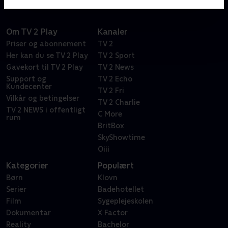
Om TV 2 Play
Kanaler
Priser og abonnement
TV 2
Her kan du se TV 2 Play
TV 2 Sport
Gavekort til TV 2 Play
TV 2 News
Support og
TV 2 Echo
Kundecenter
TV 2 Fri
Vilkår og betingelser
TV 2 Charlie
TV 2 NEWS i offentligt
C More
rum
BritBox
SkyShowtime
Oiii
Kategorier
Populært
Børn
Klovn
Serier
Badehotellet
Film
Sygeplejeskolen
Dokumentar
X Factor
Reality
Bachelor