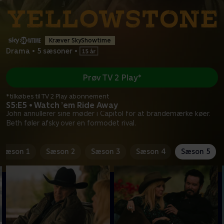
Kræver SkyShowtime
Drama
•
5 sæsoner
•
Prøv TV 2 Play*
*tilkøbes til TV 2 Play abonnement
S5:E5 • Watch ’em Ride Away
John annullerer sine møder i Capitol for at brandemærke køer.
Beth føler afsky over en formodet rival.
Sæson 1
Sæson 2
Sæson 3
Sæson 4
Sæson 5