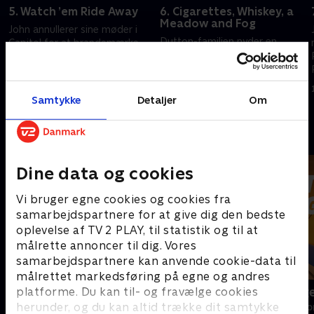
5. Watch ’em Ride Away
6. Cigarettes, Whiskey, a
Meadow and Fog
John annullerer sine møder i
Dutton-familien nyder en
Capitol for at brandemærke
næsten perfekt dag med
køer. Beth føler afsky over en
kvægmærkning. Sarah
formodet rival.
fortsætter med at engagere
5. december 2022 • 49 min
sig med Jamie.
Samtykke
Detaljer
Om
12. december 2022 • 55 min
Andre så også
Dine data og cookies
Vi bruger egne cookies og cookies fra
samarbejdspartnere for at give dig den bedste
oplevelse af TV 2 PLAY, til statistik og til at
målrette annoncer til dig. Vores
samarbejdspartnere kan anvende cookie-data til
målrettet markedsføring på egne og andres
Norskov
Luftens læg
platforme. Du kan til- og fravælge cookies
herunder, og du kan altid trække dit samtykke
Drama • 2 sæsoner
Drama • 3 sæso