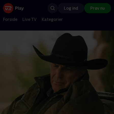
Log ind
Prøv nu
Forside
Live TV
Kategorier