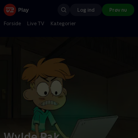
Log ind
Prøv nu
Forside
Live TV
Kategorier
Wylde Pak