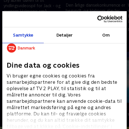
Lily åbner døren til sit
Den årlige dansekonkurrence er
yndlingsvideospil for Jack - og
begyndt, og Halmoni glæder
gennem Halmonis små
sig til at danse med Lily igen.
fortællinger får vi et indblik i
Wylde Pak-familiens farverige
14. februar 2026 • 21 min
14. februar 2026 • 21 min
liv.
Samtykke
Detaljer
Om
Andre så også
Dine data og cookies
Vi bruger egne cookies og cookies fra
samarbejdspartnere for at give dig den bedste
oplevelse af TV 2 PLAY, til statistik og til at
målrette annoncer til dig. Vores
samarbejdspartnere kan anvende cookie-data til
målrettet markedsføring på egne og andres
StoryZoo
Vicke Viking
platforme. Du kan til- og fravælge cookies
Børneserier • 2 sæsoner
Børneserier • 1
herunder, og du kan altid trække dit samtykke
tilbage ved at klikke på ’Cookie-indstillinger’ i