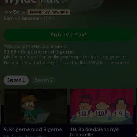
Kræver SkyShowtime
Børn
•
2 sæsoner
•
Prøv TV 2 Play*
*tilkøbes til TV 2 Play abonnement
S1:E9 • Krigerne mod Rigerne
Lily åbner døren til sit yndlingsvideospil for Jack - og gennem
Halmonis små fortællinger får vi et indblik i Wylde
...
Læs mere
Sæson 1
Sæson 2
9. Krigerne mod Rigerne
10. Bakkedalens nye
frikadelle