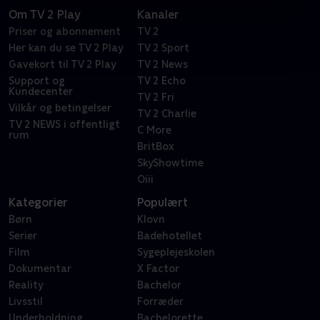
Om TV 2 Play
Kanaler
Priser og abonnement
TV 2
Her kan du se TV 2 Play
TV 2 Sport
Gavekort til TV 2 Play
TV 2 News
Support og
TV 2 Echo
Kundecenter
TV 2 Fri
Vilkår og betingelser
TV 2 Charlie
TV 2 NEWS i offentligt
C More
rum
BritBox
SkyShowtime
Oiii
Kategorier
Populært
Børn
Klovn
Serier
Badehotellet
Film
Sygeplejeskolen
Dokumentar
X Factor
Reality
Bachelor
Livsstil
Forræder
Underholdning
Bachelorette