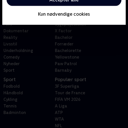
Kategorier
Populært
Børn
Klovn
Kun nødvendige cookies
Serier
Badehotellet
Film
Sygeplejeskolen
Dokumentar
X Factor
Reality
Bachelor
Livsstil
Forræder
Underholdning
Bachelorette
Comedy
Yellowstone
Nyheder
Paw Patrol
Sport
Barnaby
Sport
Populær sport
Fodbold
3F Superliga
Håndbold
Tour de France
Cykling
FIFA VM 2026
Tennis
A Liga
Badminton
ATP
WTA
NFL