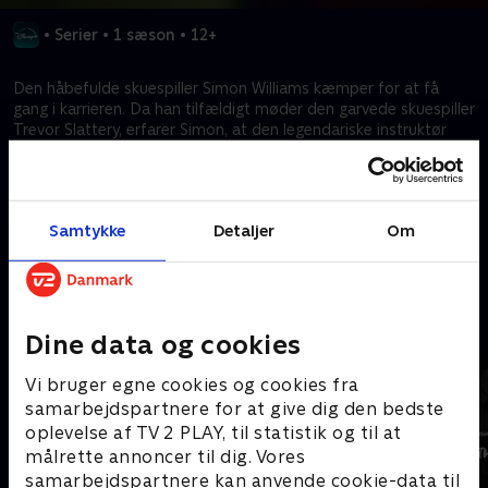
•
Serier
•
1 sæson
•
12+
Den håbefulde skuespiller Simon Williams kæmper for at få
gang i karrieren. Da han tilfældigt møder den garvede skuespiller
Trevor Slattery, erfarer Simon, at den legendariske instruktør
Von Kovak vil genindspille superheltefilmen Wonder Man. De to
skuespillere i hver sin ende af deres karrierer kæmper ihærdigt
for at få roller i filmen, og publikum får et kig ind bag kulisserne i
underholdningsbranchen.
Samtykke
Detaljer
Om
Kræver tilkøb
Mere indhold fra Disney+
Dine data og cookies
Vi bruger egne cookies og cookies fra
samarbejdspartnere for at give dig den bedste
oplevelse af TV 2 PLAY, til statistik og til at
målrette annoncer til dig. Vores
samarbejdspartnere kan anvende cookie-data til