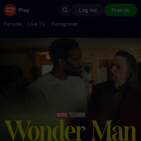
Log ind
Prøv nu
Forside
Live TV
Kategorier