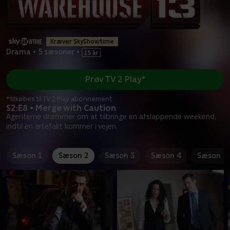
Kræver SkyShowtime
Drama
•
5 sæsoner
•
Prøv TV 2 Play*
*tilkøbes til TV 2 Play abonnement
S2:E8 • Merge with Caution
Agenterne drømmer om at tilbringe en afslappende weekend,
indtil en artefakt kommer i vejen.
Sæson 1
Sæson 2
Sæson 3
Sæson 4
Sæson 5