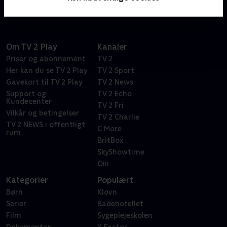
Om TV 2 Play
Kanaler
Priser og abonnement
TV 2
Her kan du se TV 2 Play
TV 2 Sport
Gavekort til TV 2 Play
TV 2 News
Support og
TV 2 Echo
Kundecenter
TV 2 Fri
Vilkår og betingelser
TV 2 Charlie
TV 2 NEWS i offentligt
C More
rum
BritBox
SkyShowtime
Oiii
Kategorier
Populært
Børn
Klovn
Serier
Badehotellet
Film
Sygeplejeskolen