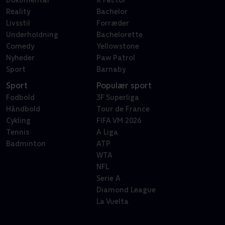
Dokumentar
X Factor
Reality
Bachelor
Livsstil
Forræder
Underholdning
Bachelorette
Comedy
Yellowstone
Nyheder
Paw Patrol
Sport
Barnaby
Sport
Populær sport
Fodbold
3F Superliga
Håndbold
Tour de France
Cykling
FIFA VM 2026
Tennis
A Liga
Badminton
ATP
WTA
NFL
Serie A
Diamond League
La Vuelta