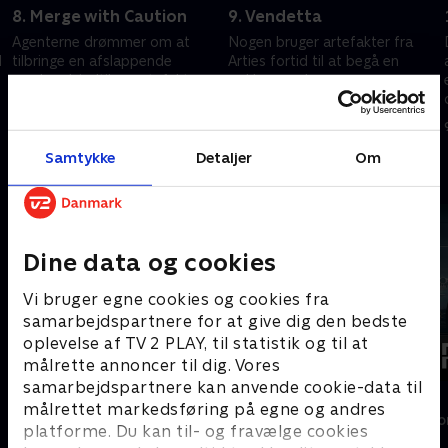
8. Merge with Caution
9. Vendetta
Agenterne drømmer om at
Nogen bruger artefakter fra
d
tilbringe en afslappende
Arties fortid til at begå en
weekend, indtil en artefakt
række mord.
kommer i vejen.
9. september 2025 • 42 min
9. september 2025 • 42 min
.
Samtykke
Detaljer
Om
Andre så også
Dine data og cookies
Vi bruger egne cookies og cookies fra
samarbejdspartnere for at give dig den bedste
oplevelse af TV 2 PLAY, til statistik og til at
målrette annoncer til dig. Vores
samarbejdspartnere kan anvende cookie-data til
Luftens læger
Kapringen
målrettet markedsføring på egne og andres
Drama • 3 sæsoner
Drama • 1 sæso
platforme. Du kan til- og fravælge cookies