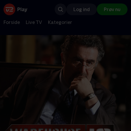
Log ind
Prøv nu
Forside
Live TV
Kategorier