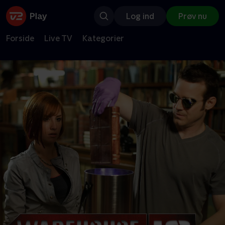
Log ind
Prøv nu
Forside
Live TV
Kategorier