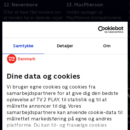
12. Nevermore
13. MacPherson
Efter at have fået besked om,
Holdet opdager, at
at hendes far er døende, rejser
MacPherson bortauktionerer
Myka hjem for at besøge sine
artefakter, han har stjålet fra
forældre.
lagerets hylder.
9. september 2025 • 41 min
9. september 2025 • 42 min
Samtykke
Detaljer
Om
Andre så også
Dine data og cookies
Vi bruger egne cookies og cookies fra
samarbejdspartnere for at give dig den bedste
oplevelse af TV 2 PLAY, til statistik og til at
målrette annoncer til dig. Vores
samarbejdspartnere kan anvende cookie-data til
Luftens læger
Brilliant Min
målrettet markedsføring på egne og andres
Drama • 3 sæsoner
Drama • 1 sæso
platforme. Du kan til- og fravælge cookies