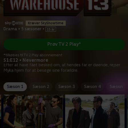
Kræver SkyShowtime
Drama
•
5 sæsoner
•
Prøv TV 2 Play*
*tilkøbes til TV 2 Play abonnement
S1:E12 • Nevermore
Efter at have fået besked om, at hendes far er døende, rejser
Myka hjem for at besøge sine forældre.
Sæson 1
Sæson 2
Sæson 3
Sæson 4
Sæson 5