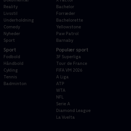
Dokumentar
X Factor
Reality
Bachelor
Livsstil
Forræder
Underholdning
Bachelorette
Comedy
Yellowstone
Nyheder
Paw Patrol
Sport
Barnaby
Sport
Populær sport
Fodbold
3F Superliga
Håndbold
Tour de France
Cykling
FIFA VM 2026
Tennis
A Liga
Badminton
ATP
WTA
NFL
Serie A
Diamond League
La Vuelta