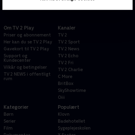
Om TV 2 Play
Kanaler
Priser og abonnement
TV 2
Her kan du se TV 2 Play
TV 2 Sport
Gavekort til TV 2 Play
TV 2 News
Support og
TV 2 Echo
Kundecenter
TV 2 Fri
Vilkår og betingelser
TV 2 Charlie
TV 2 NEWS i offentligt
C More
rum
BritBox
SkyShowtime
Oiii
Kategorier
Populært
Børn
Klovn
Serier
Badehotellet
Film
Sygeplejeskolen