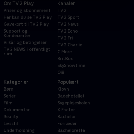
Om TV 2 Play
Kanaler
Priser og abonnement
TV 2
Her kan du se TV 2 Play
TV 2 Sport
Gavekort til TV 2 Play
TV 2 News
Support og
TV 2 Echo
Kundecenter
TV 2 Fri
Vilkår og betingelser
TV 2 Charlie
TV 2 NEWS i offentligt
C More
rum
BritBox
SkyShowtime
Oiii
Kategorier
Populært
Børn
Klovn
Serier
Badehotellet
Film
Sygeplejeskolen
Dokumentar
X Factor
Reality
Bachelor
Livsstil
Forræder
Underholdning
Bachelorette