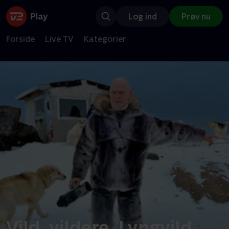
Log ind
Prøv nu
Forside
Live TV
Kategorier
Vild, vildere, Lyngvild