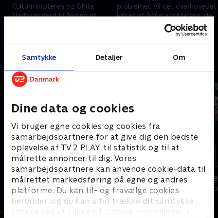
Kulturministeren og Ghita
problemer. Vil det overhovedet
Nørby er med til åbning af
lykkes at åbne udstillingen, der
vølve-udstillingen, og hjemme
allerede har skabt shitstorm
17. maj 2022 • 27 min
24. maj 2022 • 28 min
på Fyn brygges cider.
hjemme i Danmark?
Samtykke
Detaljer
Om
Andre så også
Dine data og cookies
Vi bruger egne cookies og cookies fra
samarbejdspartnere for at give dig den bedste
oplevelse af TV 2 PLAY, til statistik og til at
målrette annoncer til dig. Vores
samarbejdspartnere kan anvende cookie-data til
Julelys for millioner
Fantasifulde 
målrettet markedsføring på egne og andres
2022 • Livsstil • 46 min
Livsstil • 3 sæs
platforme. Du kan til- og fravælge cookies
herunder, og du kan altid trække dit samtykke
tilbage ved at klikke på ’Cookie-indstillinger’ i