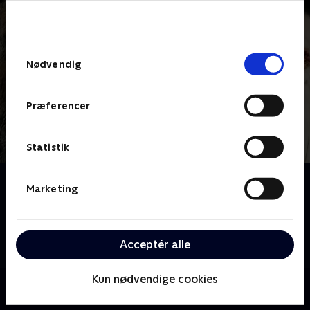
bunden af siden. Læs mere om hvordan TV 2
behandler dine oplysninger i
TV 2s privatlivspolitik
.
Samtykkevalg
Nødvendig
Præferencer
Statistik
Om Vild, vildere, Lyngvild
Marketing
Kom med bagom Danmarks travleste designer og
vildeste karakter, Jim Lyngvild. Tempoet er
hæsblæsende, akkurat ligesom Jims liv, kreative
Acceptér alle
indfald og projekter.
Kun nødvendige cookies