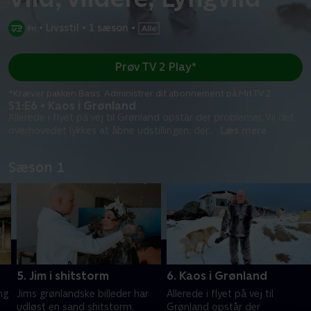
•
Livsstil
•
1 sæson
•
Prøv TV 2 Play*
*Kræver pakken Basis. Administrer dit abonnement på Mit TV 2.
S1:E6 • Kaos i Grønland
Allerede i flyet på vej til Grønland opstår der problemer. Vil det
overhovedet lykkes at åbne udstillingen, der
...
Læs mere
Sæson 1
5. Jim i shitstorm
6. Kaos i Grønland
ng
Jims grønlandske billeder har
Allerede i flyet på vej til
udløst en sand shitstorm.
Grønland opstår der