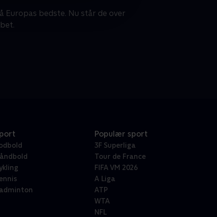
å Europas bedste. Nu står de over
bet.
port
Populær sport
odbold
3F Superliga
åndbold
Tour de France
ykling
FIFA VM 2026
ennis
A Liga
adminton
ATP
WTA
NFL