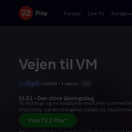
Forside
Live TV
Kategori
Vejen til VM
•
Livsstil
•
1 sæson
•
S1:E1 • Den store åbningsdag
To hotdogs og en kebabmix markerer sommerfer
afslutning. Garderdrengene mødes på musikskol
Prøv TV 2 Play*