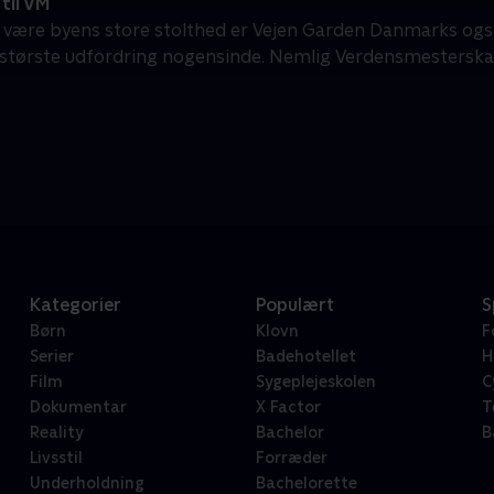
til VM
 være byens store stolthed er Vejen Garden Danmarks ogs
 største udfordring nogensinde. Nemlig Verdensmesterska
Kategorier
Populært
S
Børn
Klovn
F
Serier
Badehotellet
H
Film
Sygeplejeskolen
C
Dokumentar
X Factor
T
Reality
Bachelor
B
Livsstil
Forræder
Underholdning
Bachelorette