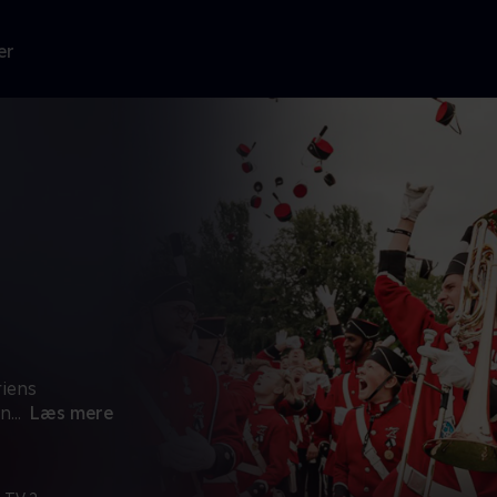
er
iens
en
...
Læs mere