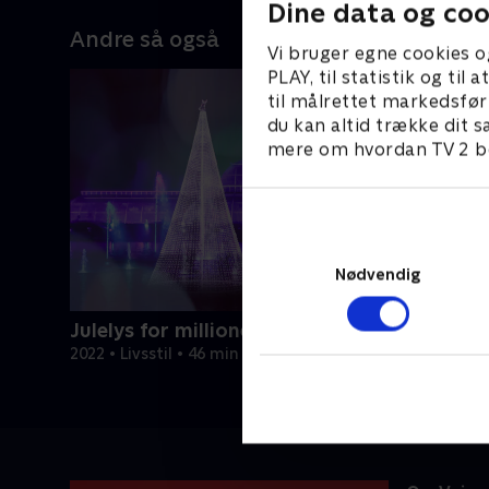
Dine data og coo
Andre så også
Vi bruger egne cookies o
PLAY, til statistik og ti
til målrettet markedsfør
du kan altid trække dit s
mere om hvordan TV 2 be
Nødvendig
Julelys for millioner
2022 • Livsstil • 46 min