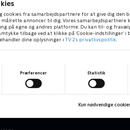
kies
g cookies fra samarbejdspartnere for at give dig den b
l at målrette annoncer til dig. Vores samarbejdspartner
ing på egne og andres platforme. Du kan til- og fravæl
amtykke tilbage ved at klikke på ’Cookie-indstillinger’ i
handler dine oplysninger i
TV 2s privatlivspolitik
.
Samtykkevalg
Præferencer
Statistik
Nytår hos La Glace
J
2018 • Livsstil • 37 min
2
Kun nødvendige cookie