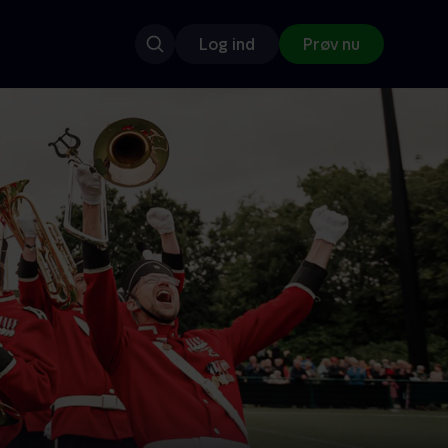
Log ind
Prøv nu