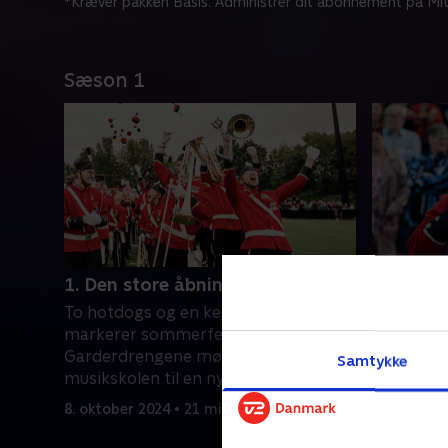
*Kræver pakken Basis. Administrer dit abonnement på Mit
Sæson 1
1. Den store åbningsdag
2. Vejen
To hotdogs og en kebabmix
Mikkel og 
markerer sommerferiens afslutning.
for at ded
Garderdrengene mødes på
Mikkel er
Samtykke
musikskolen til en ny og travl sæson
han skal s
fyldt med ambitioner og fællesskab
publikum
8. oktober 2024 • 21 min
15. oktobe