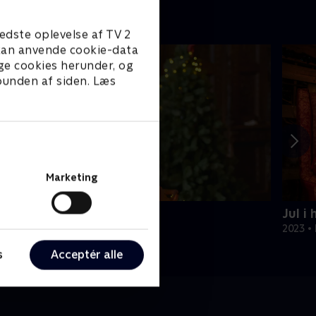
edste oplevelse af TV 2
e kan anvende cookie-data
ge cookies herunder, og
 bunden af siden. Læs
Marketing
ul på slottet - Warwick
Jul i
020 • Livsstil • 46 min
2023 • 
s
Acceptér alle