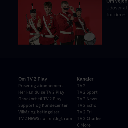
Om Vejen 
Udover at
for deres
Om TV 2 Play
Kanaler
Priser og abonnement
TV 2
Her kan du se TV 2 Play
TV 2 Sport
Gavekort til TV 2 Play
TV 2 News
Support og Kundecenter
TV 2 Echo
Vilkår og betingelser
TV 2 Fri
TV 2 NEWS i offentligt rum
TV 2 Charlie
C More