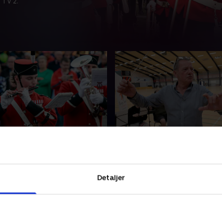
 TV 2.
 Garden i hjertet
3. Øvelse gør mester
familien er flyttet til Vejen
Garden har hyret nogle af v
ikere sig fuldt ud til Garden.
bedste instruktører for at s
 spændt på sin solo, som
højest mulige niveau, inden
Detaljer
pille foran et stort
tager afsted til
verdensmesterskaberne.
r 2024 • 21 min
22. oktober 2024 • 21 min