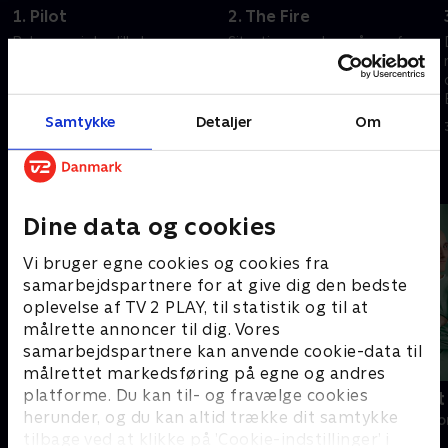
1. Pilot
2. The Fire
Beboerne i den lille by
Situationens alvor går op for
Chester's Mill bliver på
indbyggerne i Chester's Mill.
uforklarlig vis spærret inde
Panikken griber om sig, da et
under en gennemsigtig kuppel.
hus brænder, og brandvæsenet
Pludselig står de midt i en
er uden for kuplen.
Samtykke
Detaljer
Om
2. december 2013 • 40 min
2. december 2013 • 40 min
kamp for overlevelse.
Andre så også
Dine data og cookies
Vi bruger egne cookies og cookies fra
samarbejdspartnere for at give dig den bedste
oplevelse af TV 2 PLAY, til statistik og til at
målrette annoncer til dig. Vores
samarbejdspartnere kan anvende cookie-data til
målrettet markedsføring på egne og andres
platforme. Du kan til- og fravælge cookies
Happy fucking Pride
Fake Patient
herunder, og du kan altid trække dit samtykke
Drama • 1 sæsoner
Drama • 1 sæso
tilbage ved at klikke på ’Cookie-indstillinger’ i