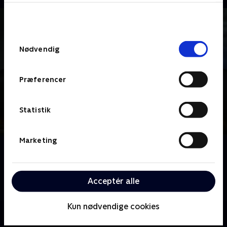
bunden af siden. Læs mere om hvordan TV 2
behandler dine oplysninger i
TV 2s privatlivspolitik
.
Samtykkevalg
Nødvendig
Præferencer
Statistik
Marketing
Om Under the Dome
Beboerne i en lille by bliver spærret inde i en mystisk
kuppel - og nu gælder det blot om at overleve i en
Acceptér alle
hverdag fyldt med spørgsmål og paranoia.
Kun nødvendige cookies