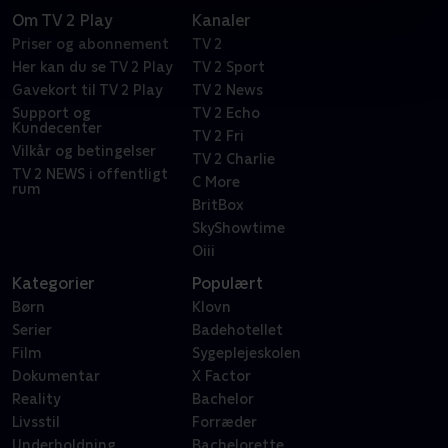
Om TV 2 Play
Kanaler
Priser og abonnement
TV 2
Her kan du se TV 2 Play
TV 2 Sport
Gavekort til TV 2 Play
TV 2 News
Support og
TV 2 Echo
Kundecenter
TV 2 Fri
Vilkår og betingelser
TV 2 Charlie
TV 2 NEWS i offentligt
C More
rum
BritBox
SkyShowtime
Oiii
Kategorier
Populært
Børn
Klovn
Serier
Badehotellet
Film
Sygeplejeskolen
Dokumentar
X Factor
Reality
Bachelor
Livsstil
Forræder
Underholdning
Bachelorette