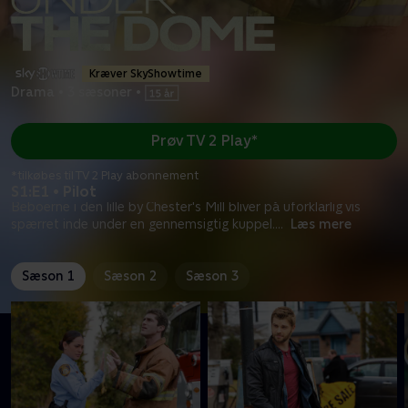
Kræver SkyShowtime
Drama
•
3 sæsoner
•
Prøv TV 2 Play*
*tilkøbes til TV 2 Play abonnement
S1:E1 • Pilot
Beboerne i den lille by Chester's Mill bliver på uforklarlig vis
spærret inde under en gennemsigtig kuppel.
...
Læs mere
Sæson 1
Sæson 2
Sæson 3