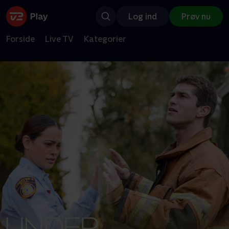
Log ind
Prøv nu
Forside
Live TV
Kategorier