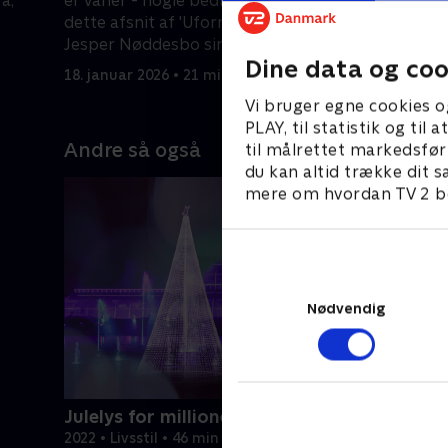
a,
er vaner - nogle bedre end andre. I
rygmærke
dette afsnit af 'Uformelt' afslører
25. januar
Jesper Nøddesbo sin bedste vane.
Dine data og coo
18. januar 2026 • 21 min
Vi bruger egne cookies o
PLAY, til statistik og ti
Andre så også
til målrettet markedsfør
du kan altid trække dit s
mere om hvordan TV 2 be
Nødvendig
Julelys for millioner
2022 • Livsstil • 46 min