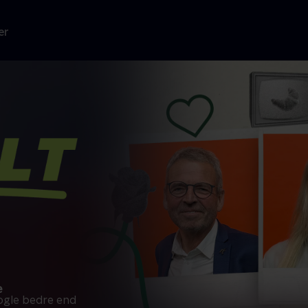
er
e
nogle bedre end