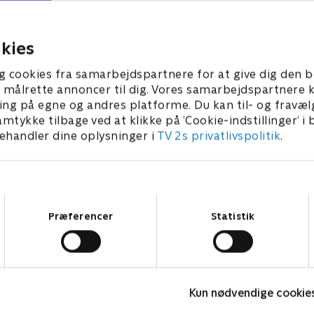
havde han det svært med sin
 med rocker-navnet McBull.
indtil han gjorde en forretn
 2026 • 21 min
den.
kies
8. februar 2026 • 21 min
g cookies fra samarbejdspartnere for at give dig den b
l at målrette annoncer til dig. Vores samarbejdspartner
ing på egne og andres platforme. Du kan til- og fravæl
amtykke tilbage ved at klikke på ’Cookie-indstillinger’ i
handler dine oplysninger i
TV 2s privatlivspolitik
.
Samtykkevalg
Præferencer
Statistik
Nytår hos La Glace
J
Kun nødvendige cookie
2018 • Livsstil • 37 min
2