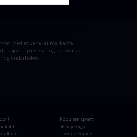
emner med et panel af markante
ud af sjove oplevelser og personlige
r og underholder.
port
Populær sport
odbold
3F Superliga
åndbold
Tour de France