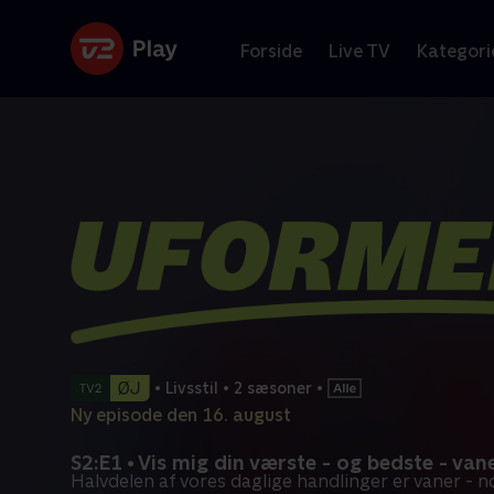
Forside
Live TV
Kategori
•
Livsstil
•
2 sæsoner
•
Ny episode den 16. august
S2:E1 • Vis mig din værste - og bedste - van
Halvdelen af vores daglige handlinger er vaner - 