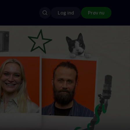
Log ind
Prøv nu