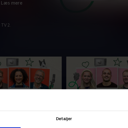
Læs mere
 TV 2.
 er en holdsport
3. Solgte sin krop til Hel
koncert
alpsykolog Florence McLean
Detaljer
Da TV-vært Christian Degn v
ng, skabte hun sit eget