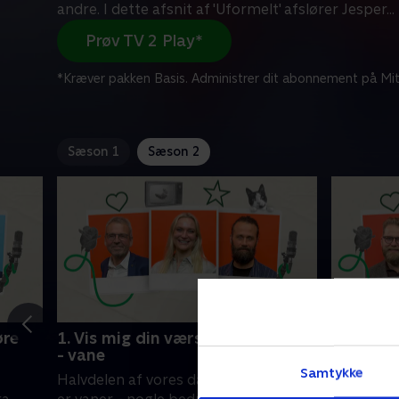
andre. I dette afsnit af 'Uformelt' afslører Jesper
...
Prøv TV 2 Play*
*Kræver pakken Basis. Administrer dit abonnement på Mit
Sæson 1
Sæson 2
øre
1. Vis mig din værste - og bedste
2. Livet
- vane
Da krimin
Samtykke
Halvdelen af vores daglige handlinger
var helt u