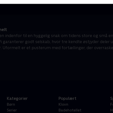
elt
 indenfor til en hyggelig snak om tidens store og små 
Vi garanterer godt selskab, hvor tre kendte østjyder deler 
. Uformelt er et pusterum med fortællinger, der overraske
Kategorier
Populært
S
Børn
Klovn
F
Serier
Badehotellet
H