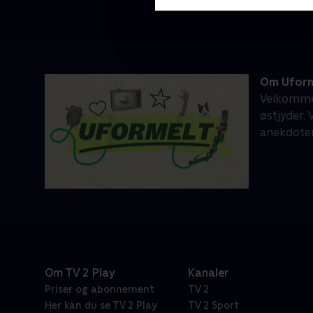
Om Uform
Velkommen
østjyder. 
anekdoter
Om TV 2 Play
Kanaler
Priser og abonnement
TV 2
Her kan du se TV 2 Play
TV 2 Sport