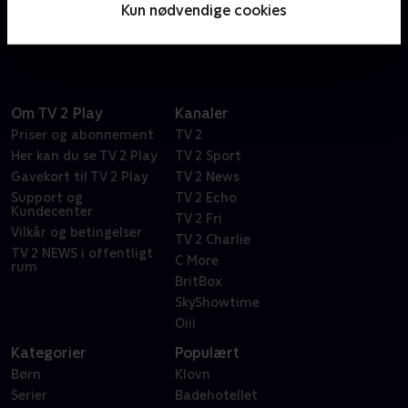
Kun nødvendige cookies
fortællinger, der overrasker og underholder.
Om TV 2 Play
Kanaler
Priser og abonnement
TV 2
Her kan du se TV 2 Play
TV 2 Sport
Gavekort til TV 2 Play
TV 2 News
Support og
TV 2 Echo
Kundecenter
TV 2 Fri
Vilkår og betingelser
TV 2 Charlie
TV 2 NEWS i offentligt
C More
rum
BritBox
SkyShowtime
Oiii
Kategorier
Populært
Børn
Klovn
Serier
Badehotellet