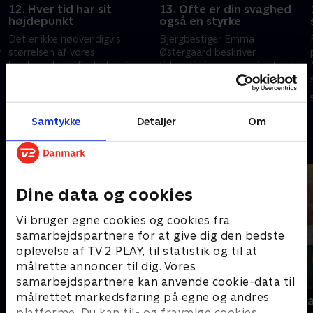
12. Hver tid har sit
13. Ofte er din svaghed
højdepunkt
også en styrke
Det er ikke nødvendigvis
Bjergbestiger Emma
r
størrelsen af vores
Østergaard beskriver
højdepunkter i livet, der giver
tidsoptimisme som sin største
os livskvalitet.
svaghed og kommer ofte for
sent.
14. maj 2026 • 19 min
28. juni 2026 • 19 min
Samtykke
Detaljer
Om
Andre så også
Dine data og cookies
Vi bruger egne cookies og cookies fra
samarbejdspartnere for at give dig den bedste
oplevelse af TV 2 PLAY, til statistik og til at
målrette annoncer til dig. Vores
samarbejdspartnere kan anvende cookie-data til
målrettet markedsføring på egne og andres
Julelys for millioner
Nytår hos L
platforme. Du kan til- og fravælge cookies