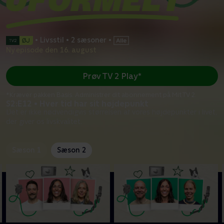
•
Livsstil
•
2 sæsoner
•
Ny episode den 16. august
Prøv TV 2 Play*
*Kræver pakken Basis. Administrer dit abonnement på Mit TV 2.
S2:E12 • Hver tid har sit højdepunkt
Det er ikke nødvendigvis størrelsen af vores højdepunkter i livet,
der giver os livskvalitet.
Sæson 1
Sæson 2