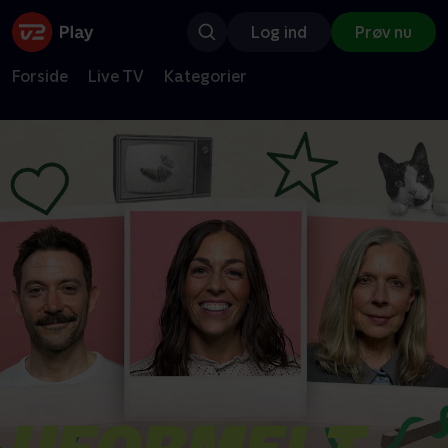
Log ind
Prøv nu
Forside
Live TV
Kategorier