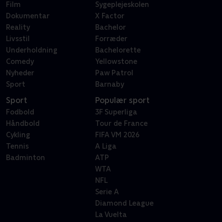
Film
Sygeplejeskolen
Dokumentar
X Factor
Reality
Bachelor
Livsstil
Forræder
Underholdning
Bachelorette
Comedy
Yellowstone
Nyheder
Paw Patrol
Sport
Barnaby
Sport
Populær sport
Fodbold
3F Superliga
Håndbold
Tour de France
Cykling
FIFA VM 2026
Tennis
A Liga
Badminton
ATP
WTA
NFL
Serie A
Diamond League
La Vuelta