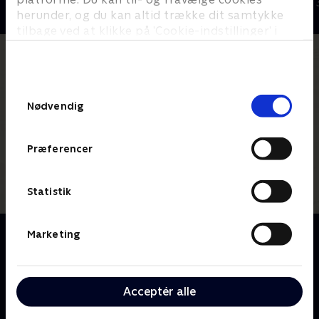
2022 • Livsstil • 46 min
2018 • Livsstil •
herunder, og du kan altid trække dit samtykke
tilbage ved at klikke på ’Cookie-indstillinger’ i
bunden af siden. Læs mere om hvordan TV 2
behandler dine oplysninger i
TV 2s privatlivspolitik
.
Samtykkevalg
Nødvendig
Præferencer
Statistik
Om Uformelt
Marketing
Velkommen indenfor til en hyggelig snak om tidens
store og små emner med et panel af markante
østjyder. Vi garanterer godt selskab, hvor tre kendte
Acceptér alle
østjyder deler ud af sjove oplevelser og personlige
anekdoter. Uformelt er et pusterum med