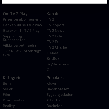
Om TV 2 Play
Kanaler
Priser og abonnement
TV 2
Her kan du se TV 2 Play
TV 2 Sport
Gavekort til TV 2 Play
TV 2 News
Support og
TV 2 Echo
Kundecenter
TV 2 Fri
Vilkår og betingelser
TV 2 Charlie
TV 2 NEWS i offentligt
C More
rum
BritBox
SkyShowtime
Oiii
Kategorier
Populært
Børn
Klovn
Serier
Badehotellet
Film
Sygeplejeskolen
Dokumentar
X Factor
Reality
Bachelor