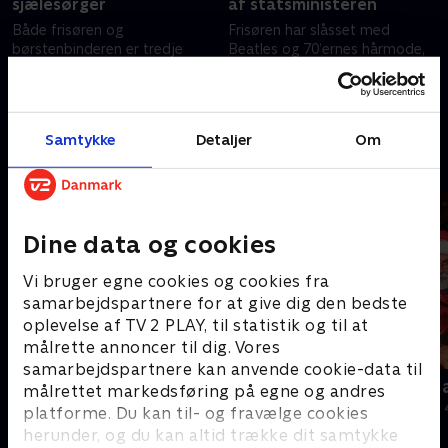
sjælesørger
af statsministeren
Både frisøren og
Frisøren har slåsset med
børstenbinderen er tredje
Beatles og 70’ernes hårmode,
generation i hver deres
mens børstenbinderen
branche. Deres butikker er en
foragter al moderne teknologi.
oplevelse, og deres
Få historier fra to butikker, man
16. marts 2025 • 25 min
23. marts 2025 • 25 min
kundeservice er mildest talt
ikke troede fandtes
Samtykke
Detaljer
Om
forskellig
Andre så også
Dine data og cookies
Vi bruger egne cookies og cookies fra
samarbejdspartnere for at give dig den bedste
oplevelse af TV 2 PLAY, til statistik og til at
målrette annoncer til dig. Vores
samarbejdspartnere kan anvende cookie-data til
Julelys for millioner
Jul i hjertet
målrettet markedsføring på egne og andres
2022 • Livsstil • 46 min
2023 • Livsstil •
platforme. Du kan til- og fravælge cookies
herunder, og du kan altid trække dit samtykke