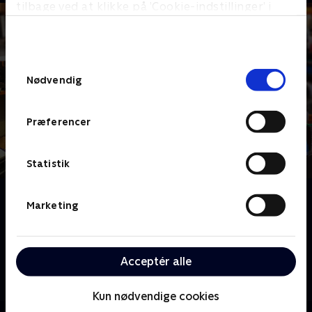
tilbage ved at klikke på ’Cookie-indstillinger’ i
bunden af siden. Læs mere om hvordan TV 2
behandler dine oplysninger i
TV 2s privatlivspolitik
.
Samtykkevalg
Nødvendig
Præferencer
Statistik
Om Frisøren og børstenbinderen
Marketing
Få en oplevelse fra en svunden tid. Sorte penge,
svenske piger og hang til hestebøffer. Få to
forrygende livshistorier fra et par ældre herrer, der
Acceptér alle
langt over pensionsalderen holder stædigt fast i
deres job som frisør og børstenbinder
Kun nødvendige cookies