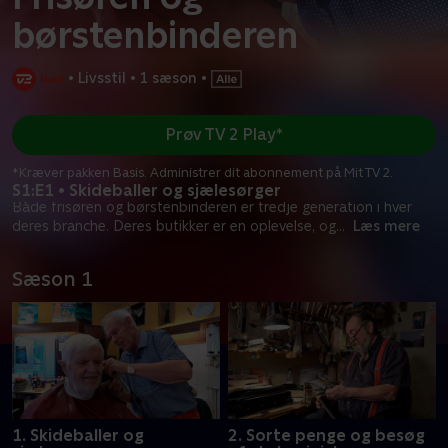
børstenbinderen
•
Livsstil
•
1 sæson
•
Prøv TV 2 Play*
*Kræver pakken Basis. Administrer dit abonnement på Mit TV 2.
S1:E1 • Skideballer og sjælesørger
Både frisøren og børstenbinderen er tredje generation i hver
deres branche. Deres butikker er en oplevelse, og
...
Læs mere
Sæson 1
1. Skideballer og
2. Sorte penge og besøg