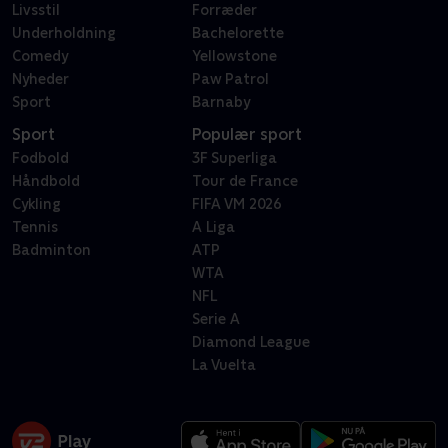
Livsstil
Forræder
Underholdning
Bachelorette
Comedy
Yellowstone
Nyheder
Paw Patrol
Sport
Barnaby
Sport
Populær sport
Fodbold
3F Superliga
Håndbold
Tour de France
Cykling
FIFA VM 2026
Tennis
A Liga
Badminton
ATP
WTA
NFL
Serie A
Diamond League
La Vuelta