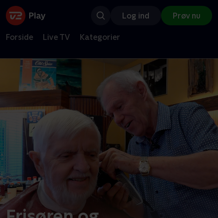
Log ind
Prøv nu
Forside
Live TV
Kategorier
Frisøren og