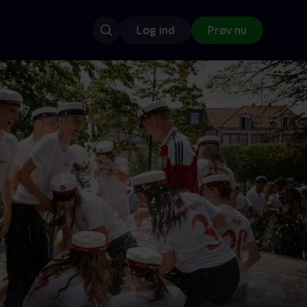
Log ind
Prøv nu