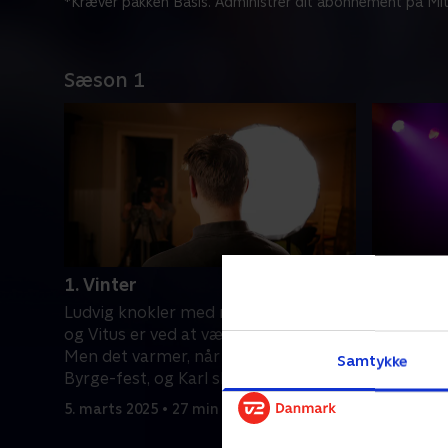
*Kræver pakken Basis. Administrer dit abonnement på Mit
Sæson 1
1. Vinter
2. Forår
Ludvig knokler med musikken, og Karl
Drengene 
og Vitus er ved at være skoletrætte.
hvor de sk
Men det varmer, når Vitus skal til
job: 'Bor
Samtykke
Byrge-fest, og Karl skal til sin første
er det ve
sangtime
5. marts 2025 • 27 min
12. marts 