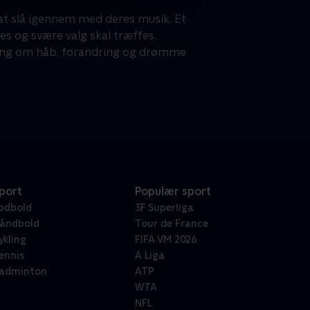
 at slå igennem med deres musik. Et
s og svære valg skal træffes.
lling om håb, forandring og drømme
port
Populær sport
odbold
3F Superliga
åndbold
Tour de France
ykling
FIFA VM 2026
ennis
A Liga
adminton
ATP
WTA
NFL