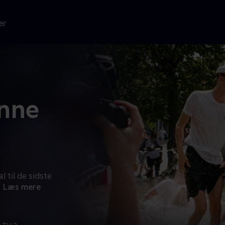
er
ønne
l til de sidste
Læs mere