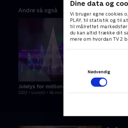
Dine data og coo
Andre så også
Vi bruger egne cookies o
PLAY, til statistik og ti
til målrettet markedsfør
du kan altid trække dit s
mere om hvordan TV 2 be
Nødvendig
Julelys for millioner
2022 • Livsstil • 46 min