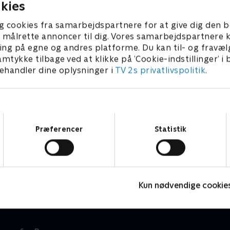
kies
g cookies fra samarbejdspartnere for at give dig den b
l at målrette annoncer til dig. Vores samarbejdspartner
ing på egne og andres platforme. Du kan til- og fravæl
amtykke tilbage ved at klikke på ’Cookie-indstillinger’ i
handler dine oplysninger i
TV 2s privatlivspolitik
.
Samtykkevalg
Præferencer
Statistik
Jul på slottet - Warwick
N
2020 • Livsstil • 46 min
2
Kun nødvendige cookie