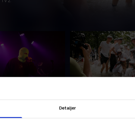
 TV 2.
3. Sommer
drager til hovedstaden,
Nerverne er helt udenpå tøje
al spille deres hidtil største
Vitus og Karl skal til de sidst
nholmer-night' på Rust, og så
eksamener, før de kan kalde
Detaljer
d at være eksamenstid
studenter og for alvor give s
studentertiden
2025 • 21 min
19. marts 2025 • 21 min