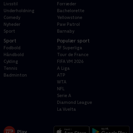
Livsstil
Forræder
Underholdning
Bachelorette
Comedy
Yellowstone
Nyheder
Paw Patrol
Sport
Barnaby
Sport
Populær sport
Fodbold
3F Superliga
Håndbold
Tour de France
Cykling
FIFA VM 2026
Tennis
A Liga
Badminton
ATP
WTA
NFL
Serie A
Diamond League
La Vuelta