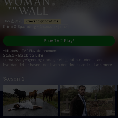
Kræver SkyShowtime
Krimi & Spænding
•
1 sæson
•
Prøv TV 2 Play*
*tilkøbes til TV 2 Play abonnement
S1:E1 • Back to Life
Lorna Brady vågner og opdager et lig i sit hus uden at ane,
hvordan det er havnet der, hvem den døde kvinde
...
Læs mere
Sæson 1