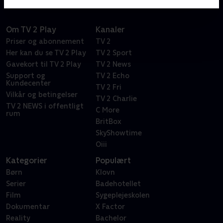
Om TV 2 Play
Kanaler
Priser og abonnement
TV 2
Her kan du se TV 2 Play
TV 2 Sport
Gavekort til TV 2 Play
TV 2 News
Support og
TV 2 Echo
Kundecenter
TV 2 Fri
Vilkår og betingelser
TV 2 Charlie
TV 2 NEWS i offentligt
C More
rum
BritBox
SkyShowtime
Oiii
Kategorier
Populært
Børn
Klovn
Serier
Badehotellet
Film
Sygeplejeskolen
Dokumentar
X Factor
Reality
Bachelor