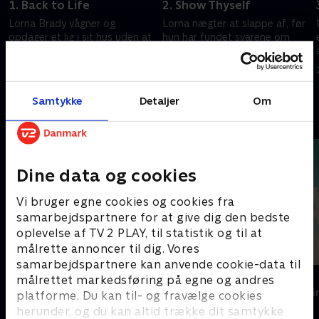
1. Back to Life
2. Show Thyself
Lorna Brady vågner og
Lorna nægter at slappe af, før
opdager et lig i sit hus uden at
hun har fundet svarene om
ane, hvordan det er havnet der,
Aoife. Colman samarbejder
hvem den døde kvinde er, eller
med det lokale politi
om hun er ansvarlig for mordet
19. februar 2024 • 53 min
19. februar 2024 • 58 min
Samtykke
Detaljer
Om
Andre så også
Dine data og cookies
Vi bruger egne cookies og cookies fra
samarbejdspartnere for at give dig den bedste
oplevelse af TV 2 PLAY, til statistik og til at
målrette annoncer til dig. Vores
samarbejdspartnere kan anvende cookie-data til
Fornyet mistanke
The Au Pair
målrettet markedsføring på egne og andres
Krimi & Spænding • 2 sæsoner
Krimi & Spændi
platforme. Du kan til- og fravælge cookies
herunder, og du kan altid trække dit samtykke