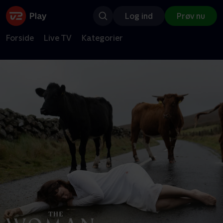
Log ind
Prøv nu
Forside
Live TV
Kategorier