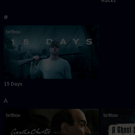
Hacks
#
15 Days
A