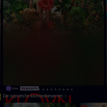
Ny episode
De sjoveste komedieserier