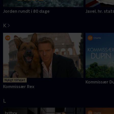
Jorden rundt i 80 dage
Javel, hr. stat
K
Nyligt tilføjet
Kommissær Du
Kommissær Rex
L