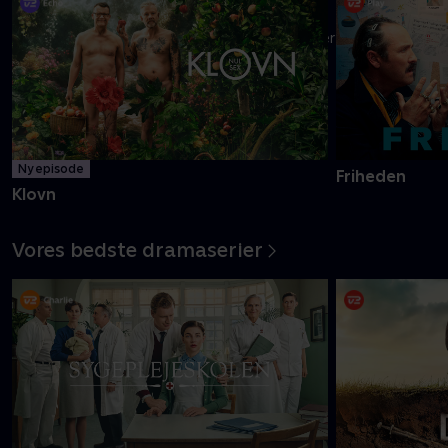
Danmarks pinligste makkerpar Frank og Casper navigerer livet
med tvivlsom succes
Mere info
Ny episode
Friheden
Klovn
Vores bedste dramaserier