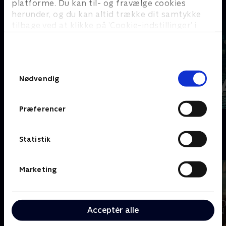
platforme. Du kan til- og fravælge cookies
C
herunder, og du kan altid trække dit samtykke
tilbage ved at klikke på ’Cookie-indstillinger’ i
bunden af siden. Læs mere om hvordan TV 2
behandler dine oplysninger i
TV 2s privatlivspolitik
.
Samtykkevalg
Nødvendig
Præferencer
Coldwater
Cleaning Up
Statistik
D
Marketing
Acceptér alle