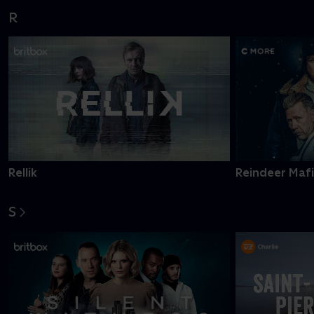
R
Rellik
Reindeer Maf
S