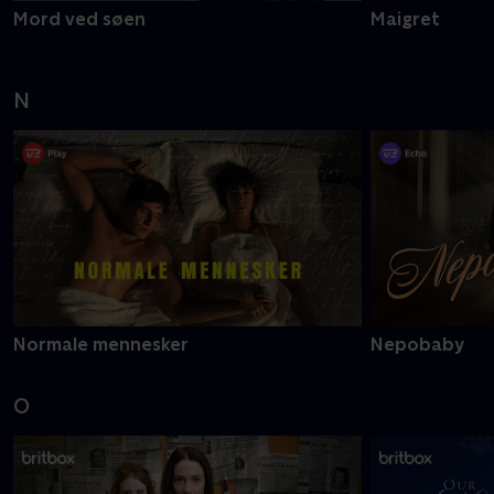
Mord ved søen
Maigret
N
Normale mennesker
Nepobaby
O