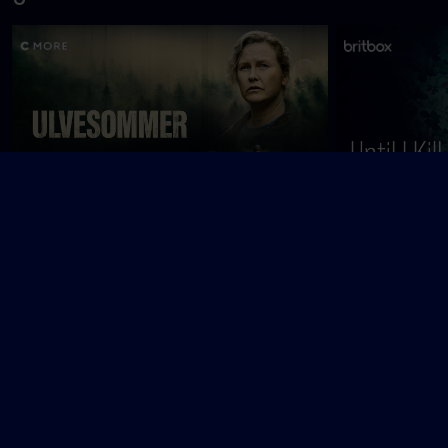
Ulvesommer
Until I Kill You
V