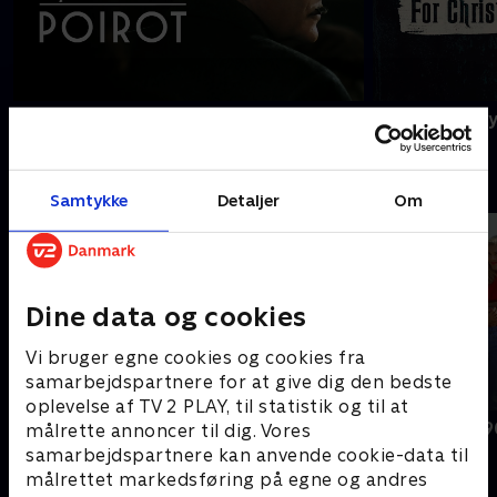
Agatha Christie's Poirot
A Ghost Story
B
Samtykke
Detaljer
Om
Dine data og cookies
Vi bruger egne cookies og cookies fra
samarbejdspartnere for at give dig den bedste
oplevelse af TV 2 PLAY, til statistik og til at
BH90210
Beverly Hills 
målrette annoncer til dig. Vores
samarbejdspartnere kan anvende cookie-data til
målrettet markedsføring på egne og andres