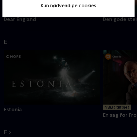
Kun nødvendige cookies
Dear England
Den gode ste
E
Nyligt tilføjet
Estonia
En sag for Fro
F