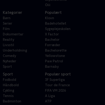
Oiii
Kategorier
Populært
Børn
Klovn
Serier
Badehotellet
Film
Sygeplejeskolen
Dokumentar
X Factor
Reality
Bachelor
Livsstil
Forræder
Underholdning
Bachelorette
Comedy
Yellowstone
Nyheder
Paw Patrol
Sport
Barnaby
Sport
Populær sport
Fodbold
3F Superliga
Håndbold
Tour de France
Cykling
FIFA VM 2026
Tennis
A Liga
Badminton
ATP