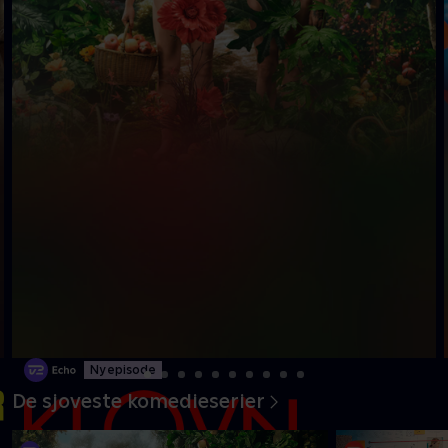
Ny episode
De sjoveste komedieserier