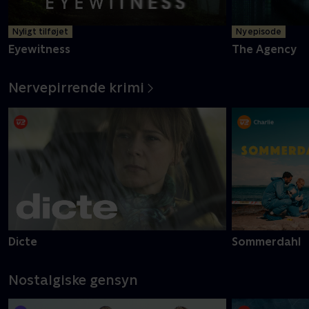
Nyligt tilføjet
Ny episode
Eyewitness
The Agency
Nervepirrende krimi
Dicte
Sommerdahl
Nostalgiske gensyn