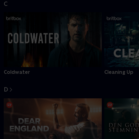
C
Coldwater
Cleaning Up
D