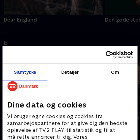
Dear England
Den gode ste
E
Samtykke
Detaljer
Om
Dine data og cookies
Nyligt tilføjet
Estonia
Vi bruger egne cookies og cookies fra
En sag for Fro
samarbejdspartnere for at give dig den bedste
oplevelse af TV 2 PLAY, til statistik og til at
F
målrette annoncer til dig. Vores