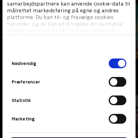
samarbejdspartnere kan anvende cookie-data til
målrettet markedsføring på egne og andres
platforme. Du kan til- og fravælge cookies
herunder, og du kan altid trække dit samtykke
tilbage ved at klikke på ’Cookie-indstillinger’ i
bunden af siden. Læs mere om hvordan TV 2
behandler dine oplysninger i
TV 2s privatlivspolitik
.
Samtykkevalg
Nyligt tilføjet
Frauds
Nødvendig
Fornyet mistanke
Præferencer
G
Statistik
Marketing