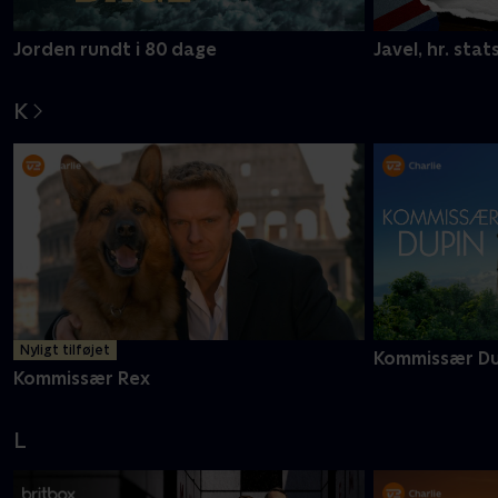
Jorden rundt i 80 dage
Javel, hr. stat
K
Nyligt tilføjet
Kommissær Du
Kommissær Rex
L