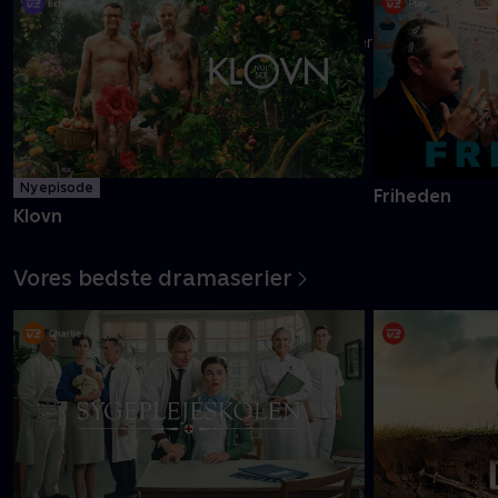
Danmarks pinligste makkerpar Frank og Casper navigerer livet
med tvivlsom succes
Mere info
Ny episode
Friheden
Klovn
Vores bedste dramaserier