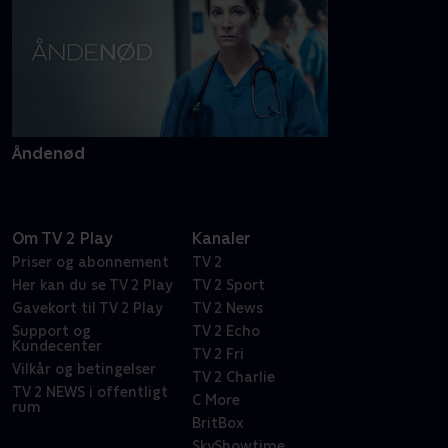
Åndenød
Om TV 2 Play
Kanaler
Priser og abonnement
TV 2
Her kan du se TV 2 Play
TV 2 Sport
Gavekort til TV 2 Play
TV 2 News
Support og
TV 2 Echo
Kundecenter
TV 2 Fri
Vilkår og betingelser
TV 2 Charlie
TV 2 NEWS i offentligt
C More
rum
BritBox
SkyShowtime