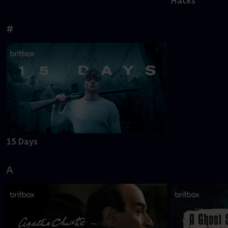
Hacks
#
15 Days
A