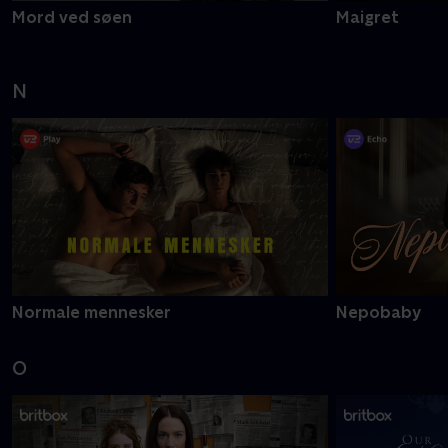
Mord ved søen
Maigret
N
Normale mennesker
Nepobaby
O