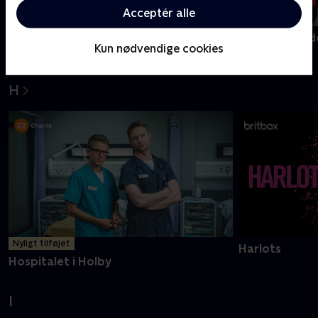
Acceptér alle
Golden Boys
Gerningsstede
Kun nødvendige cookies
H
Nyligt tilføjet
Harlots
Hospitalet i Holby
I