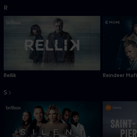
R
Rellik
Reindeer Maf
S