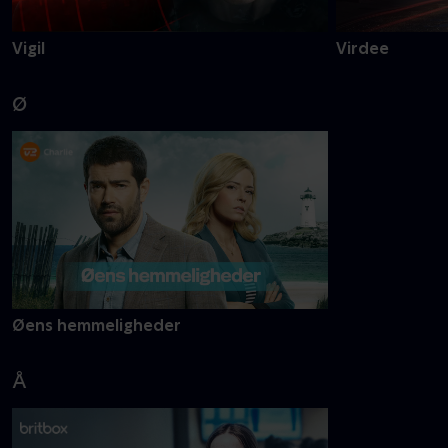
Vigil
Virdee
Ø
Øens hemmeligheder
Å