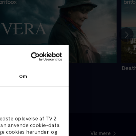
era
Death
Om
edste oplevelse af TV 2
e kan anvende cookie-data
ge cookies herunder, og
Vis mere