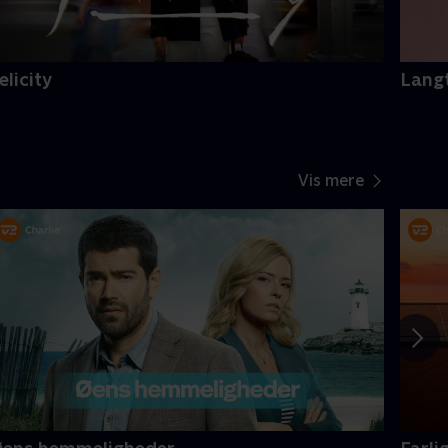
elicity
Langt
Vis mere