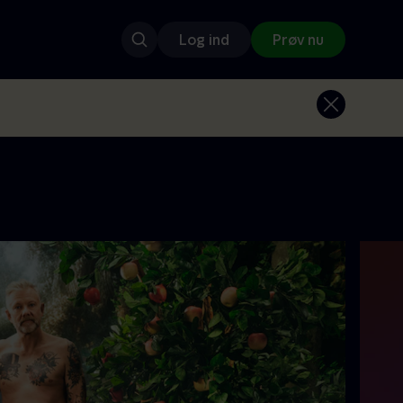
Log ind
Prøv nu