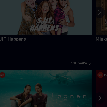
JIT Happens
Mink
Vis mere