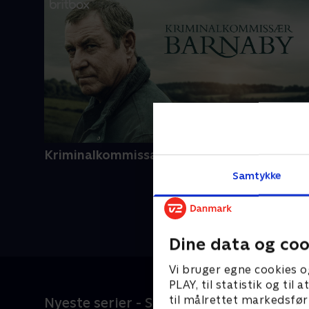
Kriminalkommissær Barnaby
Samtykke
Dine data og coo
Vi bruger egne cookies o
PLAY, til statistik og ti
til målrettet markedsfør
Nyeste serier - SkyShowtime