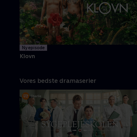
og Casper navigerer livet med
tvivlsom succes
Mere info
Ny episode
Klovn
Vores bedste dramaserier