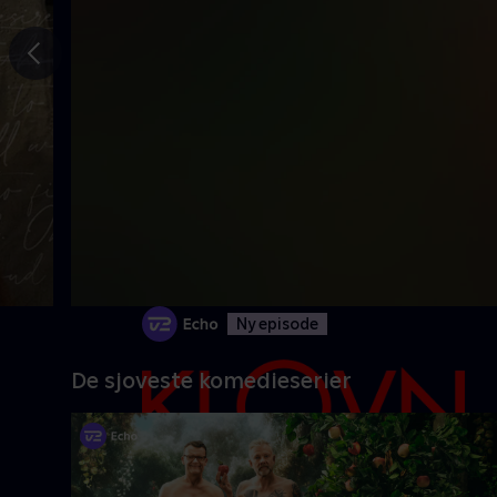
Gå til
forrige
slide
Ny episode
De sjoveste komedieserier
Danmarks pinligste makkerpar Frank