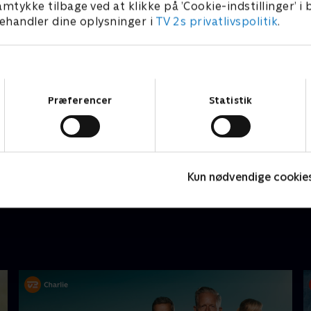
amtykke tilbage ved at klikke på ’Cookie-indstillinger’ i
handler dine oplysninger i
TV 2s privatlivspolitik
.
Samtykkevalg
Præferencer
Statistik
Nyligt tilføjet
Kun nødvendige cookie
Eyewitness
T