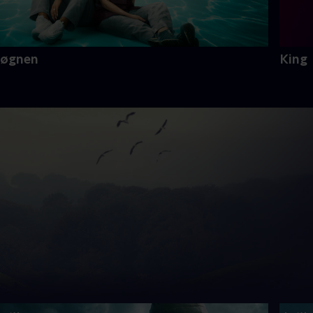
Løgnen
King