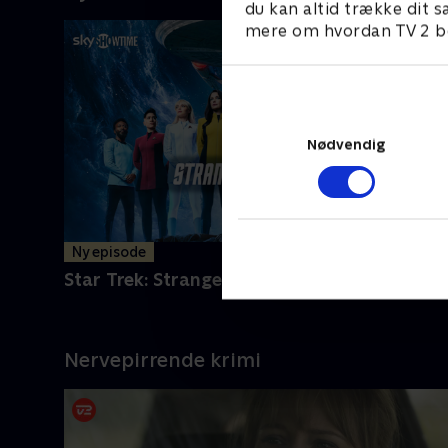
du kan altid trække dit s
mere om hvordan TV 2 be
Nødvendig
Ny episode
Star Trek: Strange New Worlds
Nervepirrende krimi