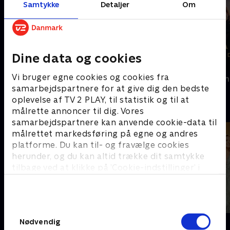
Samtykke
Detaljer
Om
Dine data og cookies
Vi bruger egne cookies og cookies fra
Dansegarderoben
Margrete den
samarbejdspartnere for at give dig den bedste
oplevelse af TV 2 PLAY, til statistik og til at
Prisvindende serier fra SkyShowtime
målrette annoncer til dig. Vores
samarbejdspartnere kan anvende cookie-data til
målrettet markedsføring på egne og andres
platforme. Du kan til- og fravælge cookies
herunder, og du kan altid trække dit samtykke
tilbage ved at klikke på ’Cookie-indstillinger’ i
bunden af siden. Læs mere om hvordan TV 2
behandler dine oplysninger i
TV 2s privatlivspolitik
.
Samtykkevalg
Nyligt tilføjet
Yellowstone
Nødvendig