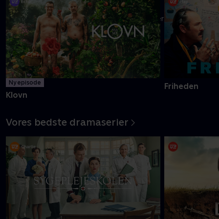
Danmarks pinligste makkerpar Frank og Casper navigerer livet
med tvivlsom succes
Mere info
Ny episode
Friheden
Klovn
Vores bedste dramaserier