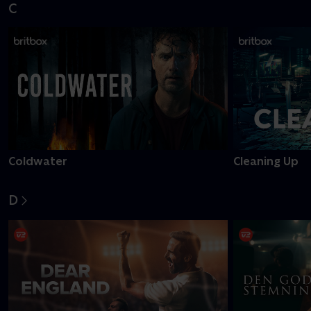
C
Coldwater
Cleaning Up
D