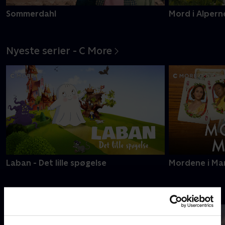
Sommerdahl
Mord i Alpern
Nyeste serier - C More
Laban - Det lille spøgelse
Mordene i Ma
Inspireret af virkeligheden