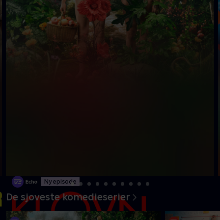
Ny episode
De sjoveste komedieserier