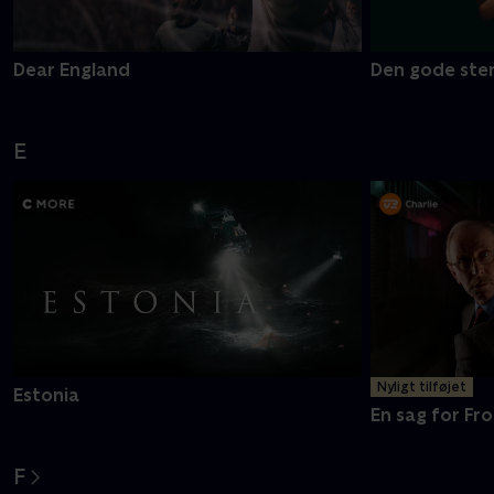
Dear England
Den gode ste
E
Nyligt tilføjet
Estonia
En sag for Fro
F