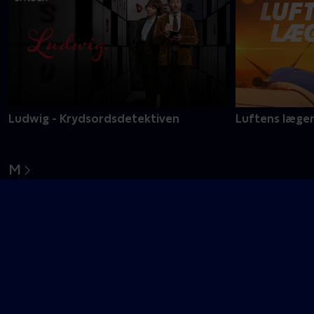
Ludwig - Krydsordsdetektiven
Luftens læge
M