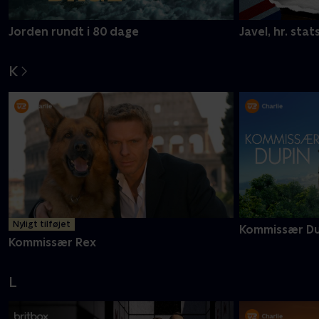
Jorden rundt i 80 dage
Javel, hr. stat
K
Nyligt tilføjet
Kommissær Du
Kommissær Rex
L