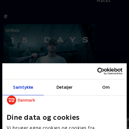
Hacks
#
15 Days
Samtykke
Detaljer
Om
A
Dine data og cookies
Vi bruger egne cookies og cookies fra