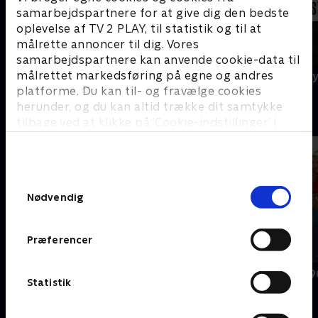
samarbejdspartnere for at give dig den bedste
oplevelse af TV 2 PLAY, til statistik og til at
målrette annoncer til dig. Vores
samarbejdspartnere kan anvende cookie-data til
målrettet markedsføring på egne og andres
Agatha Christie's Poirot
A Ghost Story
platforme. Du kan til- og fravælge cookies
herunder, og du kan altid trække dit samtykke
B
tilbage ved at klikke på ’Cookie-indstillinger’ i
bunden af siden. Læs mere om hvordan TV 2
behandler dine oplysninger i
TV 2s privatlivspolitik
.
Samtykkevalg
Nødvendig
Præferencer
BH90210
Beverly Hills 
Statistik