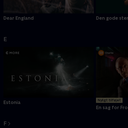
Dear England
Den gode ste
E
Nyligt tilføjet
Estonia
En sag for Fro
F