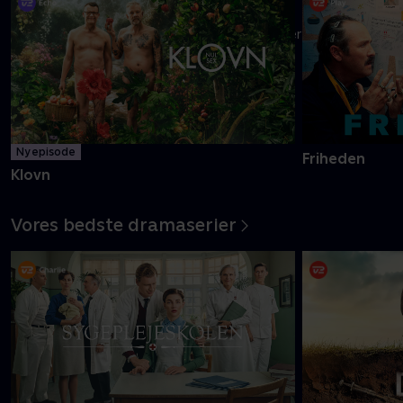
Danmarks pinligste makkerpar Frank og Casper navigerer livet
med tvivlsom succes
Mere info
Ny episode
Friheden
Klovn
Vores bedste dramaserier