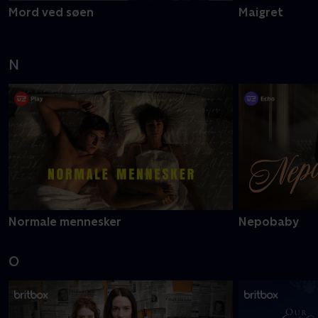
Mord ved søen
Maigret
N
Normale mennesker
Nepobaby
O