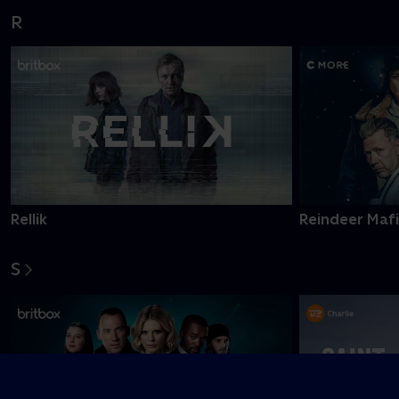
R
Rellik
Reindeer Maf
S