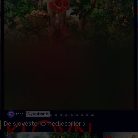
Ny episode
De sjoveste komedieserier