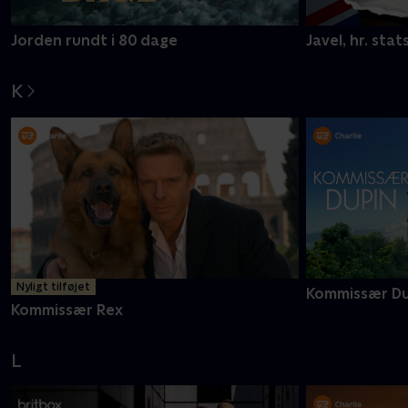
Jorden rundt i 80 dage
Javel, hr. stat
K
Nyligt tilføjet
Kommissær Du
Kommissær Rex
L