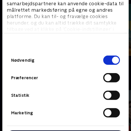
samarbejdspartnere kan anvende cookie-data til
målrettet markedsføring på egne og andres
platforme. Du kan til- og fravælge cookies
herunder, og du kan altid trække dit samtykke
tilbage ved at klikke på ’Cookie-indstillinger’ i
bunden af siden. Læs mere om hvordan TV 2
behandler dine oplysninger i
TV 2s privatlivspolitik
.
Samtykkevalg
Nyligt tilføjet
Frauds
Nødvendig
Fornyet mistanke
Præferencer
G
Statistik
Marketing