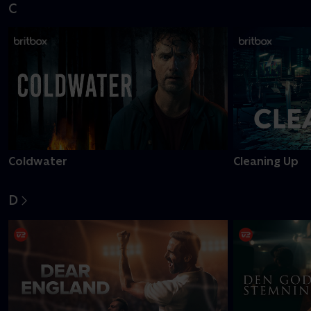
C
Coldwater
Cleaning Up
D