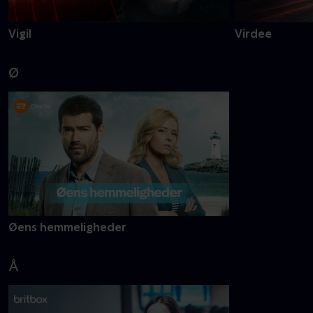
Vigil
Virdee
Ø
Øens hemmeligheder
Å