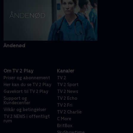
Åndenød
Om TV 2 Play
Kanaler
Priser og abonnement
TV 2
Her kan du se TV 2 Play
TV 2 Sport
Gavekort til TV 2 Play
TV 2 News
Support og
TV 2 Echo
Kundecenter
TV 2 Fri
Vilkår og betingelser
TV 2 Charlie
TV 2 NEWS i offentligt
C More
rum
BritBox
SkyShowtime