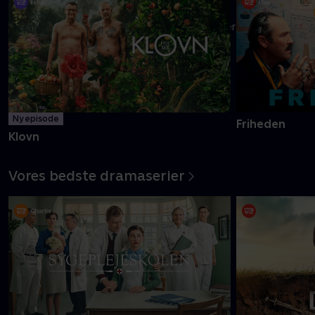
Danmarks pinligste makkerpar Frank og Casper navigerer livet
med tvivlsom succes
Mere info
Ny episode
Friheden
Klovn
Vores bedste dramaserier