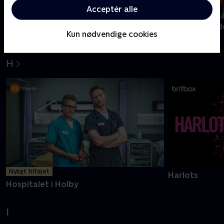
Acceptér alle
Golden Boys
Gerningsstede
Kun nødvendige cookies
H
Nyligt tilføjet
Harlots
Hospitalet i Holby
I