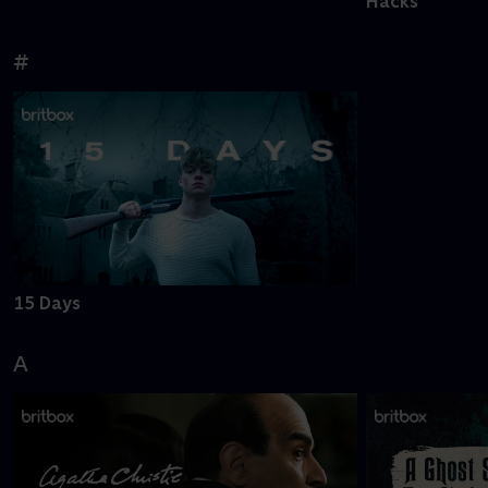
Hacks
#
15 Days
A