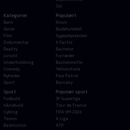
Oiii
Kategorier
Populært
Børn
Klovn
Serier
Badehotellet
Film
Sygeplejeskolen
Dokumentar
X Factor
Reality
Bachelor
Livsstil
Forræder
Underholdning
Bachelorette
Comedy
Yellowstone
Nyheder
Paw Patrol
Sport
Barnaby
Sport
Populær sport
Fodbold
3F Superliga
Håndbold
Tour de France
Cykling
FIFA VM 2026
Tennis
A Liga
Badminton
ATP