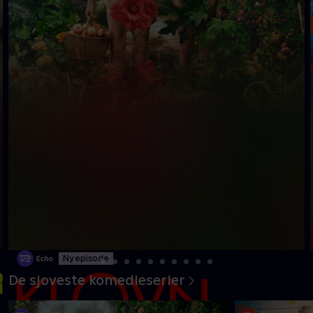
Ny episode
De sjoveste komedieserier