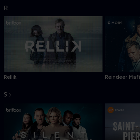
R
Rellik
Reindeer Maf
S