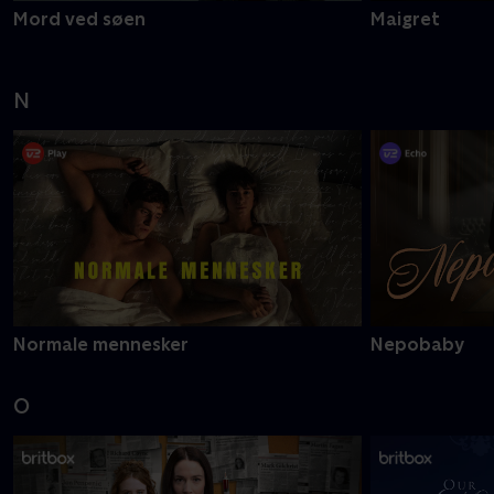
Mord ved søen
Maigret
N
Normale mennesker
Nepobaby
O