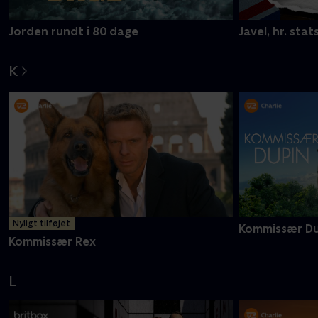
Jorden rundt i 80 dage
Javel, hr. stat
K
Nyligt tilføjet
Kommissær Du
Kommissær Rex
L