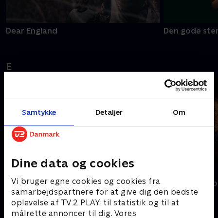
Dear England
Den gode ste
E
Samtykke
Detaljer
Om
Dine data og cookies
Nyligt tilføjet
Estonia
Vi bruger egne cookies og cookies fra
En sag for Fro
samarbejdspartnere for at give dig den bedste
oplevelse af TV 2 PLAY, til statistik og til at
F
målrette annoncer til dig. Vores