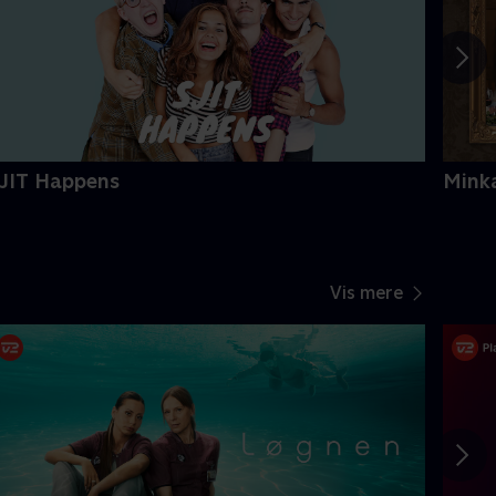
JIT Happens
Mink
Vis mere