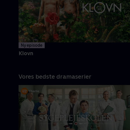
og Casper navigerer livet med
tvivlsom succes
Mere info
Ny episode
Klovn
Vores bedste dramaserier