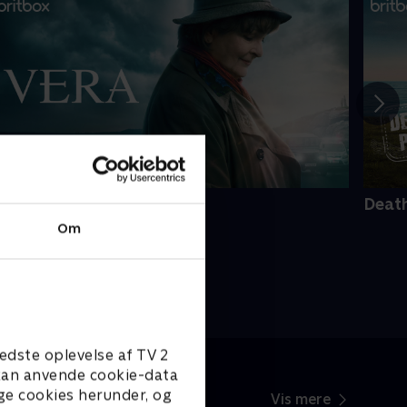
era
Death
Om
edste oplevelse af TV 2
e kan anvende cookie-data
ge cookies herunder, og
Vis mere