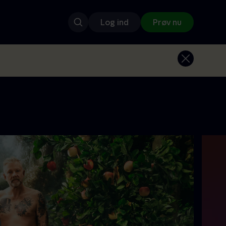
Log ind
Prøv nu