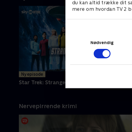
du kan altid trække dit s
mere om hvordan TV 2 be
Nødvendig
Ny episode
Star Trek: Strange New Worlds
Nervepirrende krimi