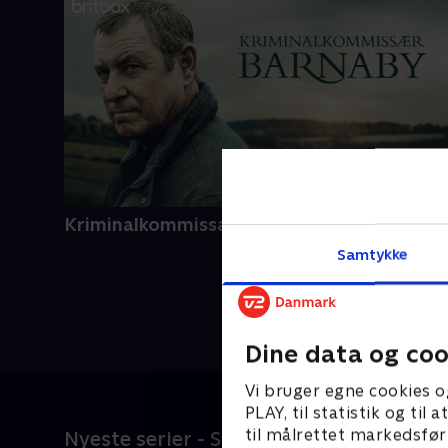
Kriminalkommissær Barnaby
Samtykke
Dine data og coo
Vi bruger egne cookies o
PLAY, til statistik og ti
til målrettet markedsfør
Nyeste serier - SkyShowtime