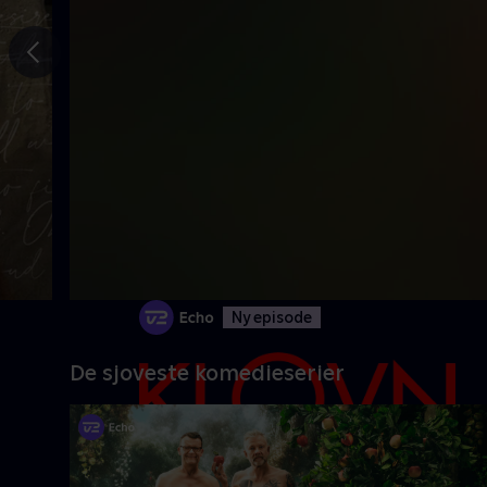
Gå til
forrige
slide
Ny episode
De sjoveste komedieserier
Danmarks pinligste makkerpar Frank