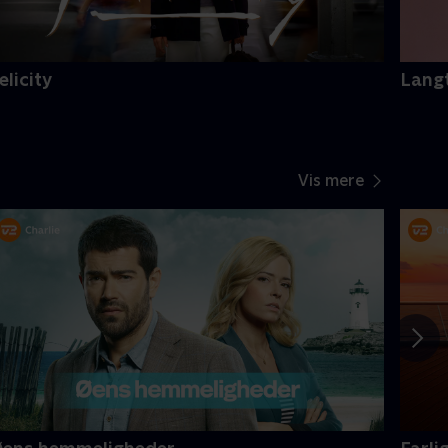
elicity
Langt
Vis mere