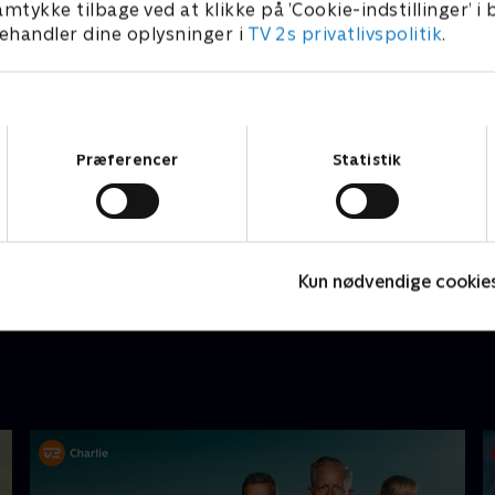
amtykke tilbage ved at klikke på ’Cookie-indstillinger’ i
handler dine oplysninger i
TV 2s privatlivspolitik
.
Samtykkevalg
Præferencer
Statistik
Nyligt tilføjet
Kun nødvendige cookie
Eyewitness
T