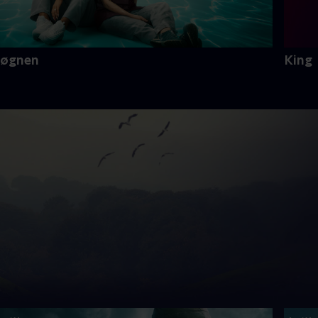
Løgnen
King