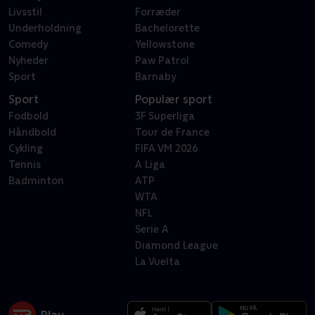
Livsstil
Forræder
Underholdning
Bachelorette
Comedy
Yellowstone
Nyheder
Paw Patrol
Sport
Barnaby
Sport
Populær sport
Fodbold
3F Superliga
Håndbold
Tour de France
Cykling
FIFA VM 2026
Tennis
A Liga
Badminton
ATP
WTA
NFL
Serie A
Diamond League
La Vuelta