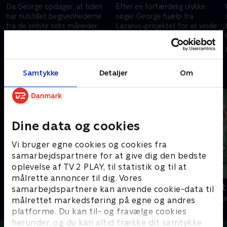
Da George opdager, at tiden
Efter en forfærdelig ulykke
har nulstillet begivenhederne
søger George hjælp fra
fra de sidste seks måneder,
Lazarus-projektet for at vinde
bliver han overbevist om, at
det tabte tilbage.
han er sindssyg.
1. december 2024 • 44 min
1. december 2024 • 45 min
Samtykke
Detaljer
Om
Andre så også
Dine data og cookies
Vi bruger egne cookies og cookies fra
samarbejdspartnere for at give dig den bedste
oplevelse af TV 2 PLAY, til statistik og til at
målrette annoncer til dig. Vores
Happy fucking Pride
Fake Patient
samarbejdspartnere kan anvende cookie-data til
Drama • 1 sæsoner
Drama • 1 sæso
målrettet markedsføring på egne og andres
platforme. Du kan til- og fravælge cookies
herunder, og du kan altid trække dit samtykke