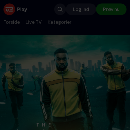
Log ind
Prøv nu
Forside
Live TV
Kategorier