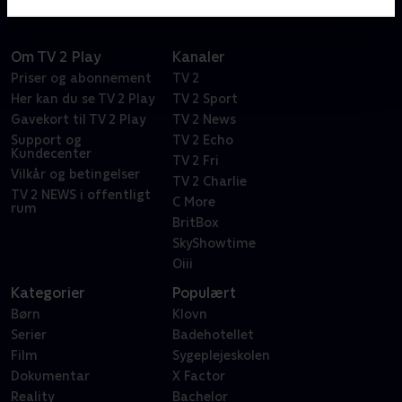
Om TV 2 Play
Kanaler
Priser og abonnement
TV 2
Her kan du se TV 2 Play
TV 2 Sport
Gavekort til TV 2 Play
TV 2 News
Support og
TV 2 Echo
Kundecenter
TV 2 Fri
Vilkår og betingelser
TV 2 Charlie
TV 2 NEWS i offentligt
C More
rum
BritBox
SkyShowtime
Oiii
Kategorier
Populært
Børn
Klovn
Serier
Badehotellet
Film
Sygeplejeskolen
Dokumentar
X Factor
Reality
Bachelor