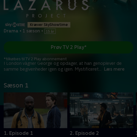
Kræver SkyShowtime
Drama
•
1 sæson
•
Prøv TV 2 Play*
*tilkøbes til TV 2 Play abonnement
I London vågner George og opdager, at han genoplever de
samme begivenheder igen og igen. Mystificeret
...
Læs mere
Sæson 1
1. Episode 1
2. Episode 2