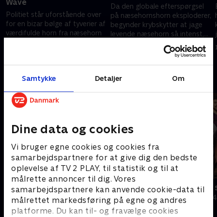
Wave
Da den globale efterspørgsel
Politiet står uforstående over
på næsehornshorn eksploderer,
for en bizar bølge af tyverier af
begynder krybskytter at jage
værdifulde horn fra næsehorn
levende næsehorn så intenst,
fra britiske museer
at det hurtigt udvikler sig til en
1. marts 2024 • 48 min
krise
1. marts 2024 • 45 min
Samtykke
Detaljer
Om
Andre så også
Dine data og cookies
Vi bruger egne cookies og cookies fra
samarbejdspartnere for at give dig den bedste
oplevelse af TV 2 PLAY, til statistik og til at
målrette annoncer til dig. Vores
Grænsepatruljen Australien
24 timer på
samarbejdspartnere kan anvende cookie-data til
Dokumentar • 4 sæsoner
Dokumentar • 4
målrettet markedsføring på egne og andres
platforme. Du kan til- og fravælge cookies