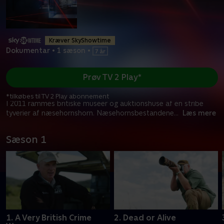
Kræver SkyShowtime
Dokumentar
•
1 sæson
•
Prøv TV 2 Play*
*tilkøbes til TV 2 Play abonnement
I 2011 rammes britiske museer og auktionshuse af en stribe
tyverier af næsehornshorn. Næsehornsbestandene
...
Læs mere
Sæson 1
1. A Very British Crime
2. Dead or Alive