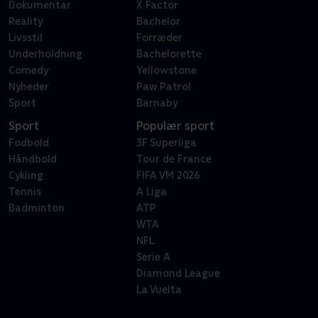
Dokumentar
X Factor
Reality
Bachelor
Livsstil
Forræder
Underholdning
Bachelorette
Comedy
Yellowstone
Nyheder
Paw Patrol
Sport
Barnaby
Sport
Populær sport
Fodbold
3F Superliga
Håndbold
Tour de France
Cykling
FIFA VM 2026
Tennis
A Liga
Badminton
ATP
WTA
NFL
Serie A
Diamond League
La Vuelta