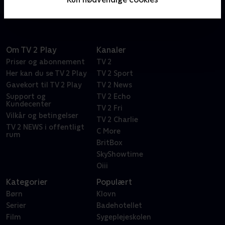
sent
Om TV 2 Play
Kanaler
Priser og abonnement
TV 2
Her kan du se TV 2 Play
TV 2 Sport
Gavekort til TV 2 Play
TV 2 News
Support og
TV 2 Echo
Kundecenter
TV 2 Fri
Vilkår og betingelser
TV 2 Charlie
TV 2 NEWS i offentligt
C More
rum
BritBox
SkyShowtime
Oiii
Kategorier
Populært
Børn
Klovn
Serier
Badehotellet
Film
Sygeplejeskolen