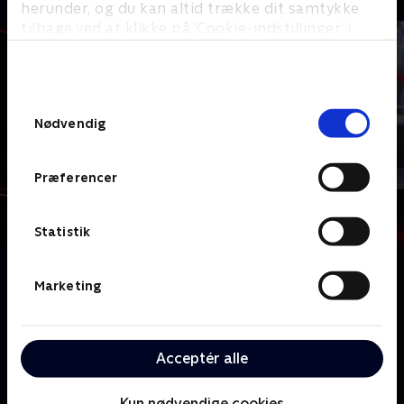
herunder, og du kan altid trække dit samtykke
tilbage ved at klikke på ’Cookie-indstillinger’ i
bunden af siden. Læs mere om hvordan TV 2
behandler dine oplysninger i
TV 2s privatlivspolitik
.
Samtykkevalg
Nødvendig
Præferencer
Statistik
Om The Great Rhino Robbery
Marketing
I 2011 rammes britiske museer og auktionshuse af
en stribe tyverier af næsehornshorn.
Næsehornsbestandene skrumper pga. krybskytteri
Acceptér alle
og dyrehandel. Dette er den mørke historie om,
hvorfor næsehornet er truet af udryddelse, og
Kun nødvendige cookies
kapløbet om at fange de ansvarlige - før det er for