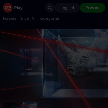
Log ind
Prøv nu
Forside
Live TV
Kategorier