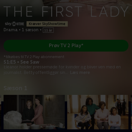
Kræver SkyShowtime
Drama
•
1 sæson
•
Prøv TV 2 Play*
*tilkøbes til TV 2 Play abonnement
S1:E5 • See Saw
Eleanor holder pressemøde for kvinder og bliver ven med en
journalist. Betty offentliggør sin
...
Læs mere
Sæson 1