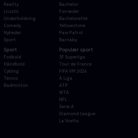
Reality
Bachelor
Livsstil
Forræder
Underholdning
Bachelorette
Comedy
Yellowstone
Nyheder
Paw Patrol
Sport
Barnaby
Sport
Populær sport
Fodbold
3F Superliga
Håndbold
Tour de France
Cykling
FIFA VM 2026
Tennis
A Liga
Badminton
ATP
WTA
NFL
Serie A
Diamond League
La Vuelta