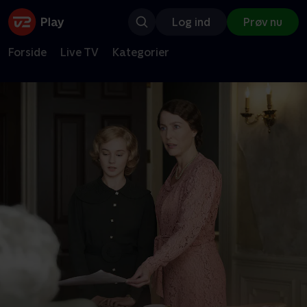
Log ind
Prøv nu
Forside
Live TV
Kategorier