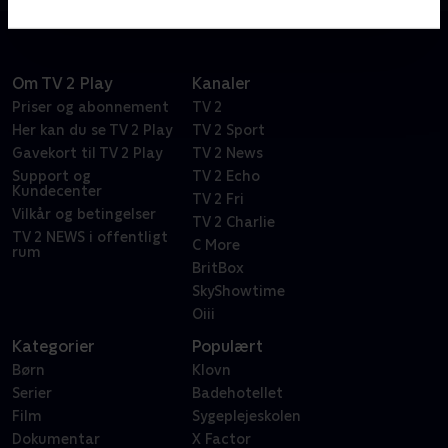
Om TV 2 Play
Kanaler
Priser og abonnement
TV 2
Her kan du se TV 2 Play
TV 2 Sport
Gavekort til TV 2 Play
TV 2 News
Support og
TV 2 Echo
Kundecenter
TV 2 Fri
Vilkår og betingelser
TV 2 Charlie
TV 2 NEWS i offentligt
C More
rum
BritBox
SkyShowtime
Oiii
Kategorier
Populært
Børn
Klovn
Serier
Badehotellet
Film
Sygeplejeskolen
Dokumentar
X Factor