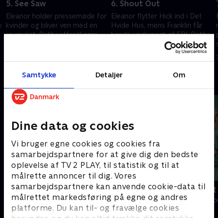
5. See Saw
6. Shout Out
Eleanor holder pressemøde for
Eleanor flytter Hick ind i Det
y
kvinder og bliver ven med en
Hvide Hus, mens Franklin får
journalist. Betty offentliggør
hende undersøgt af FBI. Betty
sin brystkræftdiagnose.
opildner Jerrys stab. Michelle
Michelle søsætter et program
får Barack til at støtte ligeret.
16. maj 2022 • 51 min
23. maj 2022 • 53 min
om sund skolemad.
Samtykke
Detaljer
Om
Andre så også
Dine data og cookies
Vi bruger egne cookies og cookies fra
samarbejdspartnere for at give dig den bedste
oplevelse af TV 2 PLAY, til statistik og til at
målrette annoncer til dig. Vores
samarbejdspartnere kan anvende cookie-data til
Happy fucking Pride
Fake Patient
målrettet markedsføring på egne og andres
Drama • 1 sæsoner
Drama • 1 sæso
platforme. Du kan til- og fravælge cookies