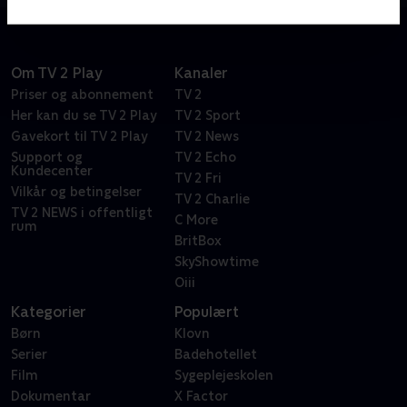
Om TV 2 Play
Kanaler
Priser og abonnement
TV 2
Her kan du se TV 2 Play
TV 2 Sport
Gavekort til TV 2 Play
TV 2 News
Support og
TV 2 Echo
Kundecenter
TV 2 Fri
Vilkår og betingelser
TV 2 Charlie
TV 2 NEWS i offentligt
C More
rum
BritBox
SkyShowtime
Oiii
Kategorier
Populært
Børn
Klovn
Serier
Badehotellet
Film
Sygeplejeskolen
Dokumentar
X Factor