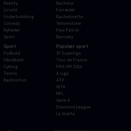
Reality
Bachelor
Livsstil
Forræder
Underholdning
Bachelorette
Comedy
Yellowstone
Nyheder
Paw Patrol
Sport
Barnaby
Sport
Populær sport
Fodbold
3F Superliga
Håndbold
Tour de France
Cykling
FIFA VM 2026
Tennis
A Liga
Badminton
ATP
WTA
NFL
Serie A
Diamond League
La Vuelta