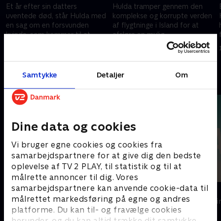
Et år efter sin datters
Hulda tramper gennem den
uventede død, står Hulda med
komplekse og korrupte verden
en sag om en forsvunden
af flygtninge i Island for at
kvinde, som kommer til at
afsløre en mulig
opsluge hende helt
prostitutionsring
1. november 2024 • 44 min
1. november 2024 • 44 min
Samtykke
Detaljer
Om
Andre så også
Dine data og cookies
Vi bruger egne cookies og cookies fra
samarbejdspartnere for at give dig den bedste
oplevelse af TV 2 PLAY, til statistik og til at
målrette annoncer til dig. Vores
samarbejdspartnere kan anvende cookie-data til
Perlens mysterier
The Au Pair
målrettet markedsføring på egne og andres
Krimi & Spænding • 1 sæsoner
Krimi & Spændi
platforme. Du kan til- og fravælge cookies
herunder, og du kan altid trække dit samtykke