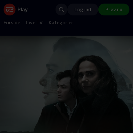
Log ind
Prøv nu
Forside
Live TV
Kategorier