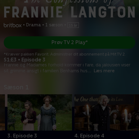
•
Drama
•
1 sæson
•
Prøv TV 2 Play*
*Kræver pakken Favorit. Administrer dit abonnement på Mit TV 2.
S1:E3 • Episode 3
Frannie og Madames forhold kommer i fare, da jalousien viser
sit grimme ansigt i familien Benhams hus.
...
Læs mere
Sæson 1
3. Episode 3
4. Episode 4