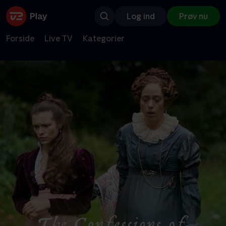
Log ind
Prøv nu
Forside
Live TV
Kategorier