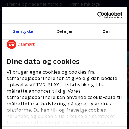
Frannie og Madames forhold
Frannie må tage
r
kommer i fare, da jalousien
konsekvenserne. Bliver den
viser sit grimme ansigt i
chokerende sandhed om
familien Benhams hus.
ægteparret Benhams mord og
Madames egne problemer
Langtons eksperiment endeligt
8. maj 2023 • 50 min
8. maj 2023 • 49 min
Samtykke
Detaljer
Om
forværres.
afsløret?
Andre så også
Dine data og cookies
Vi bruger egne cookies og cookies fra
samarbejdspartnere for at give dig den bedste
oplevelse af TV 2 PLAY, til statistik og til at
målrette annoncer til dig. Vores
samarbejdspartnere kan anvende cookie-data til
målrettet markedsføring på egne og andres
Hånden på hjertet
Løgnen
platforme. Du kan til- og fravælge cookies
Drama • 1 sæsoner
Drama • 1 sæso
herunder, og du kan altid trække dit samtykke
tilbage ved at klikke på ’Cookie-indstillinger’ i
bunden af siden. Læs mere om hvordan TV 2