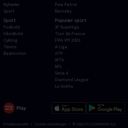
Nyheder
Paw Patrol
Sport
Barnaby
Sport
Populær sport
Fodbold
3F Superliga
Håndbold
Tour de France
Cykling
FIFA VM 2026
Tennis
A Liga
Badminton
ATP
WTA
NFL
Serie A
Diamond League
La Vuelta
Privatlivspolitik
Cookie-indstillinger
©
2026
TV 2 DANMARK A/S