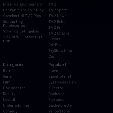
Priser og abonnement
TV 2
Her kan du se TV 2 Play
TV 2 Sport
Gavekort til TV 2 Play
TV 2 News
Support og
TV 2 Echo
Kundecenter
TV 2 Fri
Vilkår og betingelser
TV 2 Charlie
TV 2 NEWS i offentligt
C More
rum
BritBox
SkyShowtime
Oiii
Kategorier
Populært
Børn
Klovn
Serier
Badehotellet
Film
Sygeplejeskolen
Dokumentar
X Factor
Reality
Bachelor
Livsstil
Forræder
Underholdning
Bachelorette
Comedy
Yellowstone