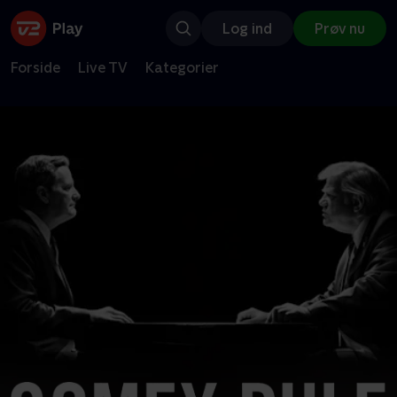
Log ind
Prøv nu
Forside
Live TV
Kategorier