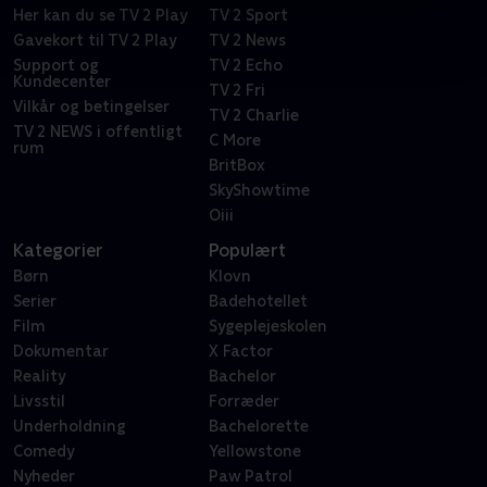
Her kan du se TV 2 Play
TV 2 Sport
Gavekort til TV 2 Play
TV 2 News
Support og
TV 2 Echo
Kundecenter
TV 2 Fri
Vilkår og betingelser
TV 2 Charlie
TV 2 NEWS i offentligt
C More
rum
BritBox
SkyShowtime
Oiii
Kategorier
Populært
Børn
Klovn
Serier
Badehotellet
Film
Sygeplejeskolen
Dokumentar
X Factor
Reality
Bachelor
Livsstil
Forræder
Underholdning
Bachelorette
Comedy
Yellowstone
Nyheder
Paw Patrol