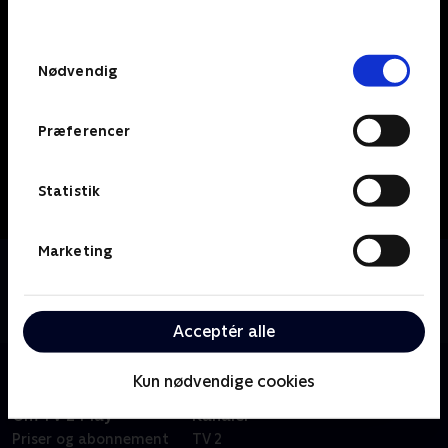
behandler dine oplysninger i
TV 2s privatlivspolitik
.
Samtykkevalg
Nødvendig
Præferencer
Statistik
Marketing
Om The Comey Rule
FBI-direktør James Comey og præsident Trump
sættes på kollisionskurs.
Acceptér alle
Kun nødvendige cookies
Om TV 2 Play
Kanaler
Priser og abonnement
TV 2