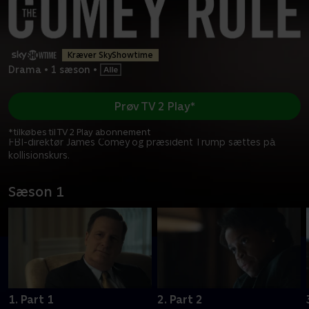
Kræver SkyShowtime
Drama
•
1 sæson
•
Prøv TV 2 Play*
*tilkøbes til TV 2 Play abonnement
FBI-direktør James Comey og præsident Trump sættes på
kollisionskurs.
Sæson 1
1. Part 1
2. Part 2