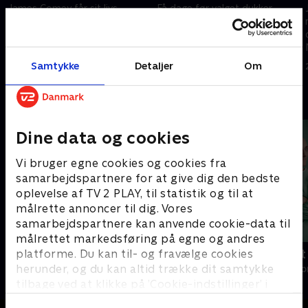
James Comey får sit livs
Få dage før valget dukker
chance, da præsident Obama
potentielt eksplosive beviser
udnævner ham til direktør for
op mod Clinton, og Comey må
FBI.
balancere mellem lovens krav
og risikoen for at påvirke
Samtykke
Detaljer
Om
28. september 2021 • 49 min
28. september 2021 • 45 min
valgresultatet.
Andre så også
Dine data og cookies
Vi bruger egne cookies og cookies fra
samarbejdspartnere for at give dig den bedste
oplevelse af TV 2 PLAY, til statistik og til at
målrette annoncer til dig. Vores
samarbejdspartnere kan anvende cookie-data til
målrettet markedsføring på egne og andres
Happy fucking Pride
Fake Patient
platforme. Du kan til- og fravælge cookies
herunder, og du kan altid trække dit samtykke
Drama • 1 sæsoner
Drama • 1 sæso
tilbage ved at klikke på ’Cookie-indstillinger’ i
bunden af siden. Læs mere om hvordan TV 2