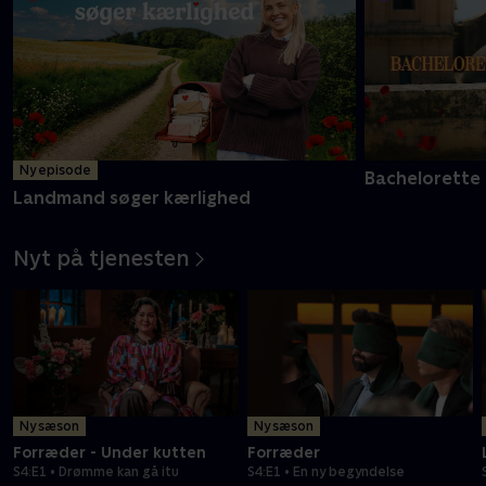
Ny episode
Bachelorette
Landmand søger kærlighed
Nyt på tjenesten
Ny sæson
Ny sæson
Forræder - Under kutten
Forræder
S4:E1 • Drømme kan gå itu
S4:E1 • En ny begyndelse