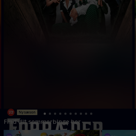
Ny sæson
Find dit sommerbinge her