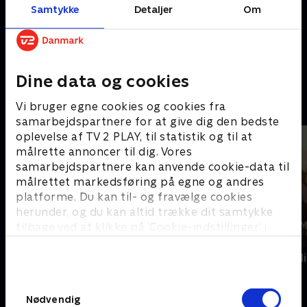
Samtykke
Detaljer
Om
Cici & DeeDee - dollars i Dubai
Dine data og cookies
D
Vi bruger egne cookies og cookies fra
samarbejdspartnere for at give dig den bedste
oplevelse af TV 2 PLAY, til statistik og til at
målrette annoncer til dig. Vores
samarbejdspartnere kan anvende cookie-data til
målrettet markedsføring på egne og andres
platforme. Du kan til- og fravælge cookies
herunder, og du kan altid trække dit samtykke
tilbage ved at klikke på ’Cookie-indstillinger’ i
bunden af siden. Læs mere om hvordan TV 2
behandler dine oplysninger i
Den første date UK - teenagere
Diamantfamili
TV 2s privatlivspolitik
.
Samtykkevalg
E
Nødvendig