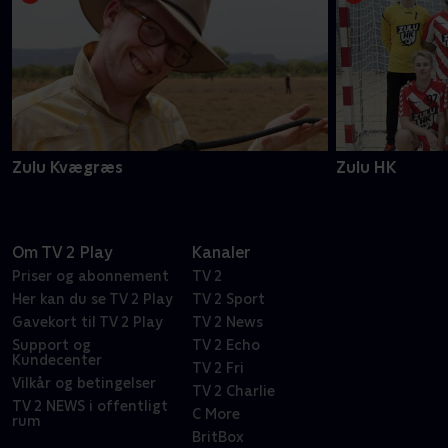
Zulu Kvægræs
Zulu HK
Om TV 2 Play
Kanaler
Priser og abonnement
TV 2
Her kan du se TV 2 Play
TV 2 Sport
Gavekort til TV 2 Play
TV 2 News
Support og
TV 2 Echo
Kundecenter
TV 2 Fri
Vilkår og betingelser
TV 2 Charlie
TV 2 NEWS i offentligt
C More
rum
BritBox