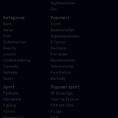
SkyShowtime
Oiii
Kategorier
Populært
Børn
Klovn
Serier
Badehotellet
Film
Sygeplejeskolen
Dokumentar
X Factor
Reality
Bachelor
Livsstil
Forræder
Underholdning
Bachelorette
Comedy
Yellowstone
Nyheder
Paw Patrol
Sport
Barnaby
Sport
Populær sport
Fodbold
3F Superliga
Håndbold
Tour de France
Cykling
FIFA VM 2026
Tennis
A Liga
Badminton
ATP