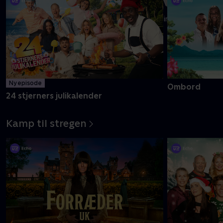
19 kendte flytter ind på et helt nyt gods, hvor intet er, som
det plejer at være
Mere info
Ny episode
Ombord
24 stjerners julikalender
Kamp til stregen