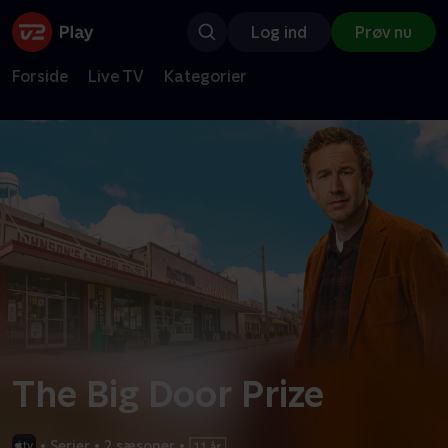
Log ind
Prøv nu
Forside
Live TV
Kategorier
The Big Door Prize
•
Serier
•
2 sæsoner
•