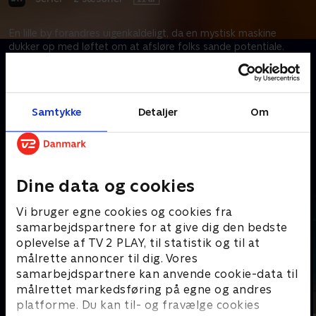
En lille by forandres uigenkaldeligt, da en mystisk maskine
dukker op med løftet om at afsløre folks sande potentiale.
Snart begynder indbyggerne at skifte job, nytænke deres
parforhold og tvivle på ting, de længe har taget for givet – alt
sammen i jagten på en bedre fremtid.
Samtykke
Detaljer
Om
Kræver tilkøb
Mere indhold fra Apple TV
Dine data og cookies
Vi bruger egne cookies og cookies fra
samarbejdspartnere for at give dig den bedste
oplevelse af TV 2 PLAY, til statistik og til at
målrette annoncer til dig. Vores
samarbejdspartnere kan anvende cookie-data til
målrettet markedsføring på egne og andres
platforme. Du kan til- og fravælge cookies