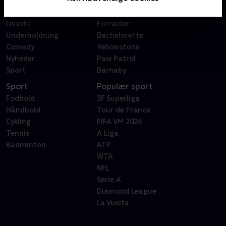
Dokumentar
X Factor
Reality
Bachelor
Livsstil
Forræder
Underholdning
Bachelorette
Comedy
Yellowstone
Nyheder
Paw Patrol
Sport
Barnaby
Sport
Populær sport
Fodbold
3F Superliga
Håndbold
Tour de France
Cykling
FIFA VM 2026
Tennis
A Liga
Badminton
ATP
WTA
NFL
Serie A
Diamond League
La Vuelta