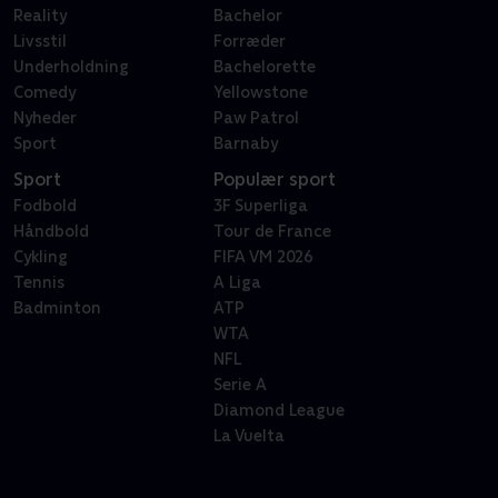
Reality
Bachelor
Livsstil
Forræder
Underholdning
Bachelorette
Comedy
Yellowstone
Nyheder
Paw Patrol
Sport
Barnaby
Sport
Populær sport
Fodbold
3F Superliga
Håndbold
Tour de France
Cykling
FIFA VM 2026
Tennis
A Liga
Badminton
ATP
WTA
NFL
Serie A
Diamond League
La Vuelta