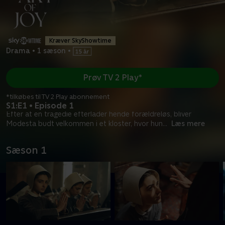
Kræver SkyShowtime
Drama
•
1 sæson
•
Prøv TV 2 Play*
*tilkøbes til TV 2 Play abonnement
S1:E1 • Episode 1
Efter at en tragedie efterlader hende forældreløs, bliver
Modesta budt velkommen i et kloster, hvor hun
...
Læs mere
Sæson 1