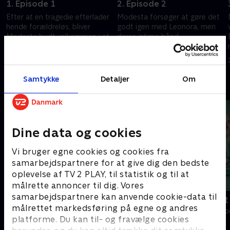
1. Episode 1
2. Episode 2
Efter at en tragedie efterlader
Modesta forsøger at gøre det
hende forældreløs, bliver
godt igen med Leonora, men
Modesta budt velkommen i et
deres intime bånd
kloster, hvor hun bliver
repræsenterer en konstant
abedissens protegé. Bemærk:
trussel mod deres overlevelse.
27. marts 2025 • 58 min
27. marts 2025 • 46 min
engelske undertekster.
Bemærk: engelske
undertekster.
Samtykke
Detaljer
Om
Andre så også
Dine data og cookies
Vi bruger egne cookies og cookies fra
samarbejdspartnere for at give dig den bedste
oplevelse af TV 2 PLAY, til statistik og til at
målrette annoncer til dig. Vores
samarbejdspartnere kan anvende cookie-data til
Happy fucking Pride
Fake Patient
målrettet markedsføring på egne og andres
Drama • 1 sæsoner
Drama • 1 sæso
platforme. Du kan til- og fravælge cookies