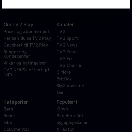
Om TV 2 Play
Kanaler
Priser og abonnement
TV 2
Her kan du se TV 2 Play
TV 2 Sport
Gavekort til TV 2 Play
TV 2 News
Support og
TV 2 Echo
Kundecenter
TV 2 Fri
Vilkår og betingelser
TV 2 Charlie
TV 2 NEWS i offentligt
C More
rum
BritBox
SkyShowtime
Oiii
Kategorier
Populært
Børn
Klovn
Serier
Badehotellet
Film
Sygeplejeskolen
Dokumentar
X Factor