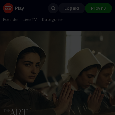
Log ind
Prøv nu
Forside
Live TV
Kategorier