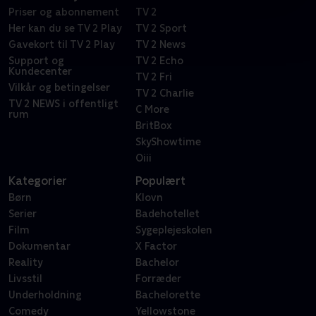
Priser og abonnement
TV 2
Her kan du se TV 2 Play
TV 2 Sport
Gavekort til TV 2 Play
TV 2 News
Support og
TV 2 Echo
Kundecenter
TV 2 Fri
Vilkår og betingelser
TV 2 Charlie
TV 2 NEWS i offentligt
C More
rum
BritBox
SkyShowtime
Oiii
Kategorier
Populært
Børn
Klovn
Serier
Badehotellet
Film
Sygeplejeskolen
Dokumentar
X Factor
Reality
Bachelor
Livsstil
Forræder
Underholdning
Bachelorette
Comedy
Yellowstone