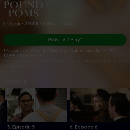
•
Drama
•
1 sæson
•
Prøv TV 2 Play*
*Kræver pakken Favorit. Administrer dit abonnement på Mit TV 2.
S1:E5 • Episode 5
Familien Roberts fremtid i Australien er usikker, og Kate er i fare
for at miste sit job.
Sæson 1
5. Episode 5
6. Episode 6