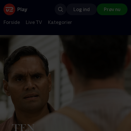
Log ind
Prøv nu
Forside
Live TV
Kategorier