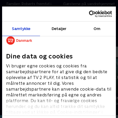
Familien Roberts fremtid i
Gæsterne på vandrehjemmet
Australien er usikker, og Kate er
vågner op til forfærdelige
i fare for at miste sit job.
nyheder, og Annie beslutter sig
for at kæmpe imod.
28. august 2024 • 57 min
28. august 2024 • 59 min
Samtykke
Detaljer
Om
Andre så også
Dine data og cookies
Vi bruger egne cookies og cookies fra
samarbejdspartnere for at give dig den bedste
oplevelse af TV 2 PLAY, til statistik og til at
målrette annoncer til dig. Vores
samarbejdspartnere kan anvende cookie-data til
målrettet markedsføring på egne og andres
Nepobaby
Efterforskn
platforme. Du kan til- og fravælge cookies
Drama • 1 sæsoner
Drama • 1 sæso
herunder, og du kan altid trække dit samtykke
tilbage ved at klikke på ’Cookie-indstillinger’ i
bunden af siden. Læs mere om hvordan TV 2