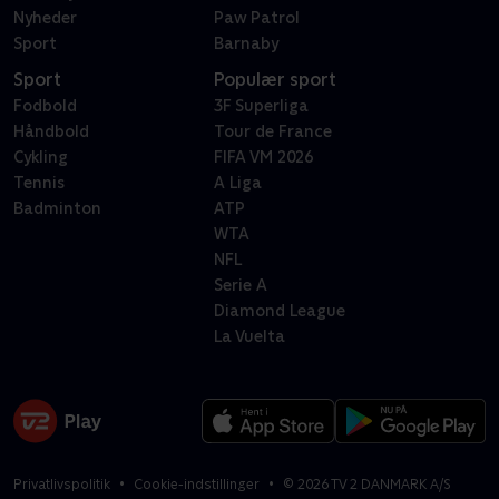
Nyheder
Paw Patrol
Sport
Barnaby
Sport
Populær sport
Fodbold
3F Superliga
Håndbold
Tour de France
Cykling
FIFA VM 2026
Tennis
A Liga
Badminton
ATP
WTA
NFL
Serie A
Diamond League
La Vuelta
Privatlivspolitik
Cookie-indstillinger
©
2026
TV 2 DANMARK A/S