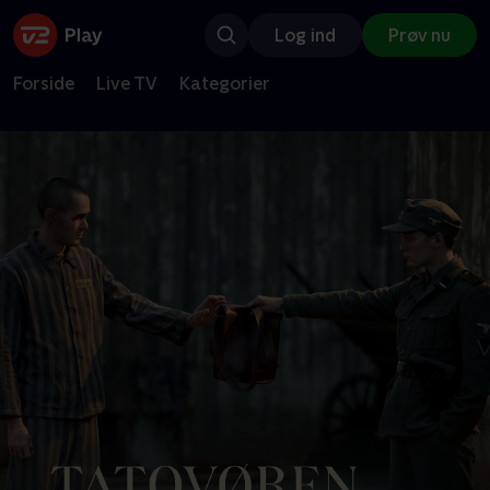
Log ind
Prøv nu
Forside
Live TV
Kategorier