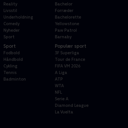
Reality
Bachelor
Livsstil
Forræder
Underholdning
Bachelorette
Comedy
Yellowstone
Nyheder
Paw Patrol
Sport
Barnaby
Sport
Populær sport
Fodbold
3F Superliga
Håndbold
Tour de France
Cykling
FIFA VM 2026
Tennis
A Liga
Badminton
ATP
WTA
NFL
Serie A
Diamond League
La Vuelta