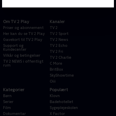
Om TV 2 Play
Kanaler
Priser og abonnement
TV 2
Her kan du se TV 2 Play
TV 2 Sport
Gavekort til TV 2 Play
TV 2 News
Support og
TV 2 Echo
Kundecenter
TV 2 Fri
Vilkår og betingelser
TV 2 Charlie
TV 2 NEWS i offentligt
C More
rum
BritBox
SkyShowtime
Oiii
Kategorier
Populært
Børn
Klovn
Serier
Badehotellet
Film
Sygeplejeskolen
Dokumentar
X Factor