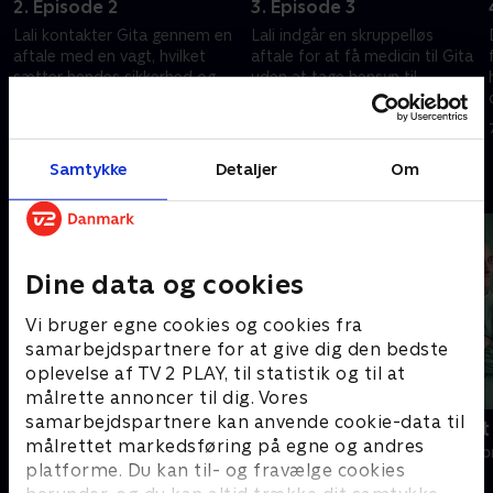
2. Episode 2
3. Episode 3
Lali kontakter Gita gennem en
Lali indgår en skruppelløs
aftale med en vagt, hvilket
aftale for at få medicin til Gita
sætter hendes sikkerhed og
uden at tage hensyn til
deres nye kærlighed på spil.
konsekvenserne.
7. juni 2024 • 51 min
7. juni 2024 • 53 min
Samtykke
Detaljer
Om
Andre så også
Dine data og cookies
Vi bruger egne cookies og cookies fra
samarbejdspartnere for at give dig den bedste
oplevelse af TV 2 PLAY, til statistik og til at
målrette annoncer til dig. Vores
samarbejdspartnere kan anvende cookie-data til
Happy fucking Pride
Fake Patient
målrettet markedsføring på egne og andres
Drama • 1 sæsoner
Drama • 1 sæso
platforme. Du kan til- og fravælge cookies