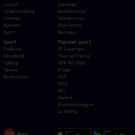
Livsstil
Forræder
Underholdning
Bachelorette
Comedy
Yellowstone
Nyheder
Paw Patrol
Sport
Barnaby
Sport
Populær sport
Fodbold
3F Superliga
Håndbold
Tour de France
Cykling
FIFA VM 2026
Tennis
A Liga
Badminton
ATP
WTA
NFL
Serie A
Diamond League
La Vuelta