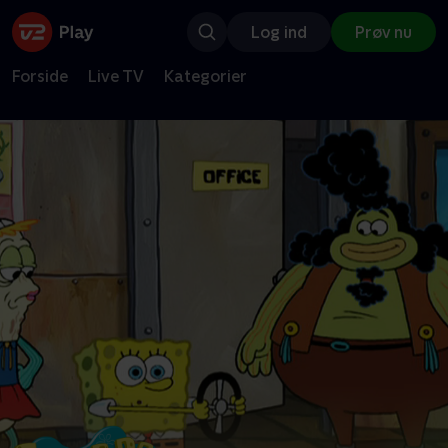
Log ind
Prøv nu
Forside
Live TV
Kategorier