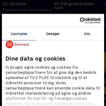
21. Sprutitis
25. Det gode Krabbe-
navn
Blækward lader som om han er
SvampeBob laver reklame for
syg for at slippe for arbejde.
Den Knasende Krabbe. Hr.
p
SvampeBob deltager i et
Krabbe og Plankton prøver at
nedrivningsderby.
få hinandens restauranter
19. september 2023 • 22 min
revet ned.
Samtykke
Detaljer
Om
19. september 2023 • 22 min
Andre så også
Dine data og cookies
Vi bruger egne cookies og cookies fra
samarbejdspartnere for at give dig den bedste
oplevelse af TV 2 PLAY, til statistik og til at
målrette annoncer til dig. Vores
samarbejdspartnere kan anvende cookie-data til
målrettet markedsføring på egne og andres
F for får
Spørg bælte
platforme. Du kan til- og fravælge cookies
herunder, og du kan altid trække dit samtykke
Børneserier • 5 sæsoner
Børneserier • 1