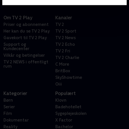
Om TV 2 Play
Kanaler
Priser og abonnement
TV 2
Her kan du se TV 2 Play
TV 2 Sport
Gavekort til TV 2 Play
TV 2 News
Support og
TV 2 Echo
Kundecenter
TV 2 Fri
Vilkår og betingelser
TV 2 Charlie
TV 2 NEWS i offentligt
C More
rum
BritBox
SkyShowtime
Oiii
Kategorier
Populært
Børn
Klovn
Serier
Badehotellet
Film
Sygeplejeskolen
Dokumentar
X Factor
Reality
Bachelor