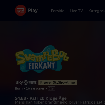
Forside
Live TV
Kategori
Kræver SkyShowtime
Børn
•
16 sæsoner
•
S4:E8 • Patrick Kloge Åge
Mens han fisker brandmænd, bliver Patrick slået b