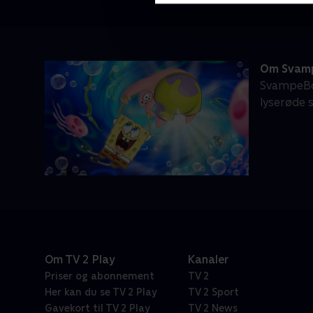
Om Svamp
SvampeBo
lyserøde 
Om TV 2 Play
Kanaler
Priser og abonnement
TV 2
Her kan du se TV 2 Play
TV 2 Sport
Gavekort til TV 2 Play
TV 2 News