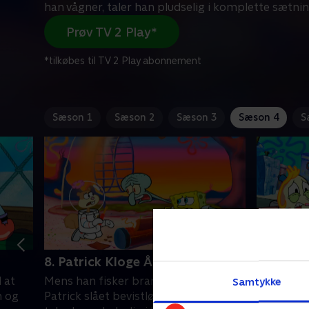
han vågner, taler han pludselig i komplette sætni
Prøv TV 2 Play*
*tilkøbes til TV 2 Play abonnement
Sæson 1
Sæson 2
Sæson 3
Sæson 4
S
8. Patrick Kloge Åge
9. Hallø
 at
Mens han fisker brandmænd, bliver
I endnu e
Samtykke
m og
Patrick slået bevistløs. Da han vågner,
penge lav