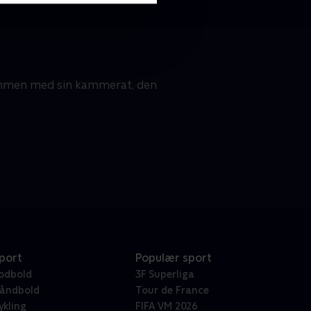
ammen med sin kammerat, den
port
Populær sport
odbold
3F Superliga
åndbold
Tour de France
ykling
FIFA VM 2026