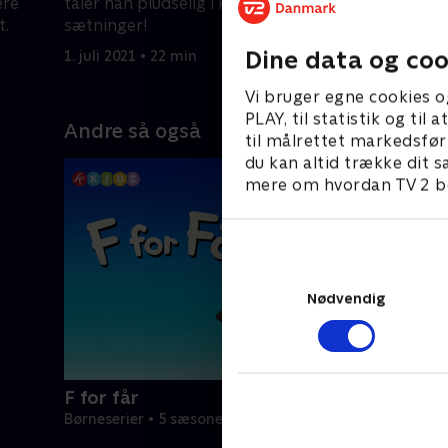
ere
taler han pludselig i komplette
Krabbe om 
t.
sætninger!
1. juli 2021
Dine data og coo
1. juli 2021 • 22 min
Vi bruger egne cookies o
PLAY, til statistik og ti
Andre så også
til målrettet markedsfør
du kan altid trække dit s
mere om hvordan TV 2 be
Nødvendig
F for får
Børneserier • 5 sæsoner