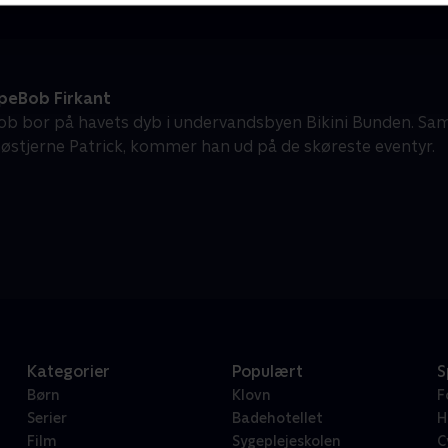
eBob Firkant
b bor på havets dyb i undervandsbyen Bikini Bunden. S
søstjerne Patrick, kommer han ud på de skøreste eventyr.
Kategorier
Populært
S
Børn
Klovn
F
Serier
Badehotellet
H
Film
Sygeplejeskolen
C