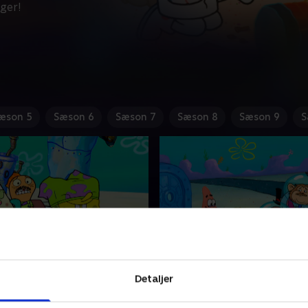
nger!
æson 5
Sæson 6
Sæson 7
Sæson 8
Sæson 9
S
j på Krabbehotellet
10. Chimpanser i farvan
Detaljer
n af sine planer om at tjene
Chimpanserne kommer på 
er hr. Krabbe Den Knasende
Sandy Egern for at se, hvor 