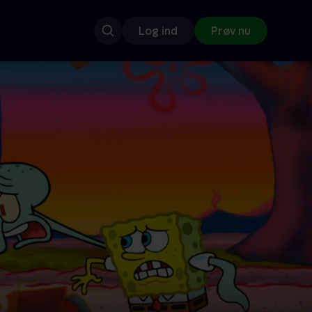
Log ind
Prøv nu