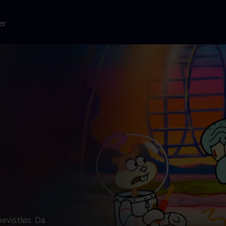
er
evistløs. Da