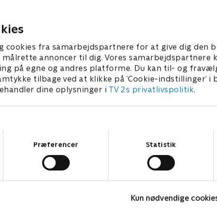
til et luksushotel.
er nået med sine opfindelse
Flyvende Hollænder flytter 
 • 22 min
SvampeBob.
kies
1. juli 2021 • 22 min
g cookies fra samarbejdspartnere for at give dig den b
l at målrette annoncer til dig. Vores samarbejdspartner
ing på egne og andres platforme. Du kan til- og fravæl
amtykke tilbage ved at klikke på ’Cookie-indstillinger’ i
handler dine oplysninger i
TV 2s privatlivspolitik
.
Samtykkevalg
Præferencer
Statistik
Spørg bæltetasken
A
Kun nødvendige cookie
Børneserier • 1 sæsoner
B